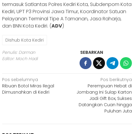
termasuk Satlantas Polres Kediri Kota, Subdenpom Kota
Kediri, UPT P3 Provinsi Jawa Timur, Koordinator Satuan
Pelayanan Terminal Tipe A Tamanan, Jasa Raharja,
dan BNN Kota Kediri. (
ADV
)
Dishub Kota Kediri
Penulis: Darman
SEBARKAN
Editor: Moch Hadi
Navigasi
Pos sebelumnya
Pos berikutnya
Ribuan Botol Miras Ilegal
Perempuan Hebat di
pos
Dimusnahkan di Kediri
Jombang Ini Sulap Karton
Jadi Gift Box, Sukses
Datangkan Cuan hingga
Puluhan Juta