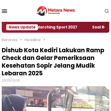
Loncat
ke
Menu
konten
Mobile
ah World Marching Sport 2027
News Update
‎Soal Rencana Pi
Beranda
Headline
Dishub Kota Kediri Lakukan Ramp
Check dan Gelar Pemeriksaan
Kesehatan Sopir Jelang Mudik
Lebaran 2025
20/03/2025