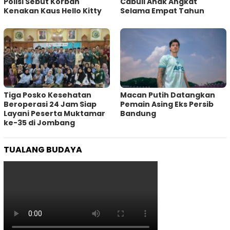
Polisi Sebut Korban
Cabuli Anak Angkat
Kenakan Kaus Hello Kitty
Selama Empat Tahun
Tiga Posko Kesehatan
Macan Putih Datangkan
Beroperasi 24 Jam Siap
Pemain Asing Eks Persib
Layani Peserta Muktamar
Bandung
ke-35 di Jombang
TUALANG BUDAYA