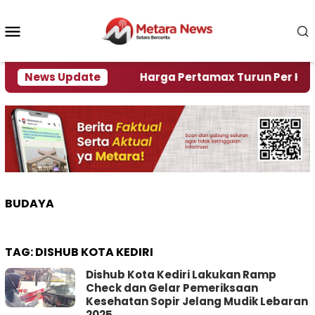
Loncat
ke
Menu
konten
Mobile
mi Krisi Air
News Update
Harga Pertamax Turun Per Hari Ini, 
BUDAYA
TAG:
DISHUB KOTA KEDIRI
Dishub Kota Kediri Lakukan Ramp
Check dan Gelar Pemeriksaan
Kesehatan Sopir Jelang Mudik Lebaran
2025