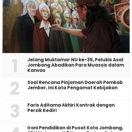
1
Jelang Muktamar NU ke-35, Pelukis Asal
Jombang Abadikan Para Muassis dalam
Kanvas
2
‎Soal Rencana Pinjaman Daerah Pemkab
Jember, Ini Kata Pengamat Kebijakan ‎
3
Faris Aditama Akhiri Kontrak dengan
Persik Kediri
Ironi Pendidikan di Pusat Kota Jombang,