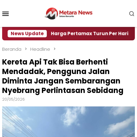
Loncat
ke
Menu
konten
Mobile
 Air
News Update
Harga Pertamax Turun Per Hari Ini, Segini H
Beranda
Headline
Kereta Api Tak Bisa Berhenti
Mendadak, Pengguna Jalan
Diminta Jangan Sembarangan
Nyebrang Perlintasan Sebidang
20/05/2026