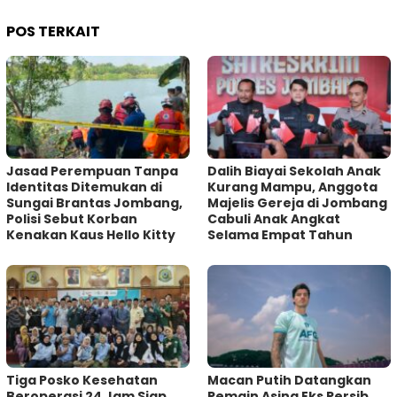
POS TERKAIT
Jasad Perempuan Tanpa
Dalih Biayai Sekolah Anak
Identitas Ditemukan di
Kurang Mampu, Anggota
Sungai Brantas Jombang,
Majelis Gereja di Jombang
Polisi Sebut Korban
Cabuli Anak Angkat
Kenakan Kaus Hello Kitty
Selama Empat Tahun
Tiga Posko Kesehatan
Macan Putih Datangkan
Beroperasi 24 Jam Siap
Pemain Asing Eks Persib