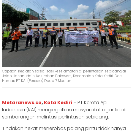
Caption: Kegiatan sosialisasi keselamatan di perlintasan sebidang di
Jalan Hasanuddin, Kelurahan Balowerti, Kecamatan Kota Kediri. Doc:
Humas PT KAI (Persero) Daop 7 Madiun
Metaranews.co
,
Kota Kediri
– PT Kereta Api
Indonesia (KAI) mengingatkan masyarakat agar tidak
sembarangan melintasi perlintasan sebidang.
Tindakan nekat menerobos palang pintu tidak hanya