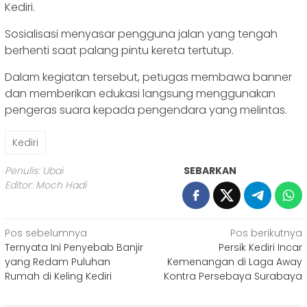
Kediri.
Sosialisasi menyasar pengguna jalan yang tengah
berhenti saat palang pintu kereta tertutup.
Dalam kegiatan tersebut, petugas membawa banner
dan memberikan edukasi langsung menggunakan
pengeras suara kepada pengendara yang melintas.
Kediri
Penulis: Ubai
SEBARKAN
Editor: Moch Hadi
Navigasi
Pos sebelumnya
Pos berikutnya
Ternyata Ini Penyebab Banjir
Persik Kediri Incar
pos
yang Redam Puluhan
Kemenangan di Laga Away
Rumah di Keling Kediri
Kontra Persebaya Surabaya