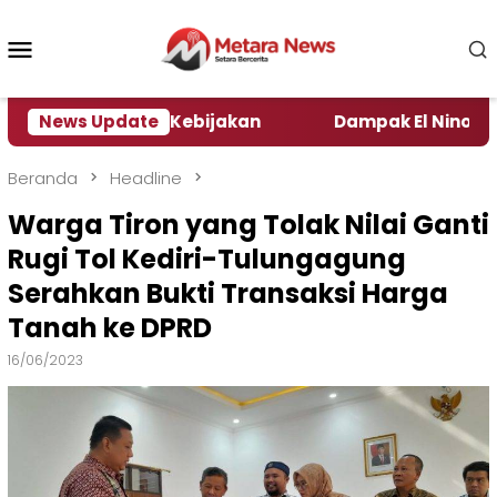
Loncat
ke
Menu
konten
Mobile
 Pengamat Kebijakan ‎
News Update
Dampak El Nino, Sejumlah D
Beranda
Headline
Warga Tiron yang Tolak Nilai Ganti
Rugi Tol Kediri-Tulungagung
Serahkan Bukti Transaksi Harga
Tanah ke DPRD
16/06/2023