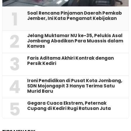
1
‎Soal Rencana Pinjaman Daerah Pemkab
Jember, Ini Kata Pengamat Kebijakan ‎
2
Jelang Muktamar NU ke-35, Pelukis Asal
Jombang Abadikan Para Muassis dalam
Kanvas
3
Faris Aditama Akhiri Kontrak dengan
Persik Kediri
4
Ironi Pendidikan di Pusat Kota Jombang,
SDN Mojongapit 3 Hanya Terima Satu
Murid Baru
5
‎Gegara Cuaca Ekstrem, Peternak
Cupang di Kediri Rugi Ratusan Juta