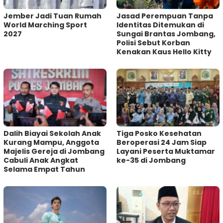
Jember Jadi Tuan Rumah
Jasad Perempuan Tanpa
World Marching Sport
Identitas Ditemukan di
2027
Sungai Brantas Jombang,
Polisi Sebut Korban
Kenakan Kaus Hello Kitty
Dalih Biayai Sekolah Anak
Tiga Posko Kesehatan
Kurang Mampu, Anggota
Beroperasi 24 Jam Siap
Majelis Gereja di Jombang
Layani Peserta Muktamar
Cabuli Anak Angkat
ke-35 di Jombang
Selama Empat Tahun