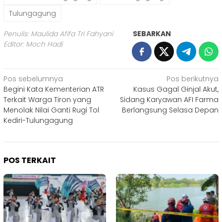
Tulungagung
Penulis: Maulida Afifa Tri Fahyani
SEBARKAN
Editor: Moch Hadi
Navigasi
Pos sebelumnya
Pos berikutnya
Begini Kata Kementerian ATR
Kasus Gagal Ginjal Akut,
pos
Terkait Warga Tiron yang
Sidang Karyawan AFI Farma
Menolak Nilai Ganti Rugi Tol
Berlangsung Selasa Depan
Kediri-Tulungagung
POS TERKAIT