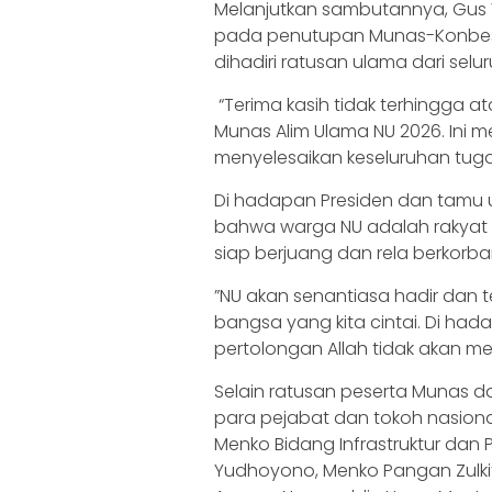
‎Melanjutkan sambutannya, Gus
pada penutupan Munas-Konbes
dihadiri ratusan ulama dari seluru
‎ “Terima kasih tidak terhingg
Munas Alim Ulama NU 2026. Ini m
menyelesaikan keseluruhan tug
‎Di hadapan Presiden dan tam
bahwa warga NU adalah rakyat 
siap berjuang dan rela berkorb
‎”NU akan senantiasa hadir dan
bangsa yang kita cintai. Di 
pertolongan Allah tidak akan mel
‎Selain ratusan peserta Munas d
para pejabat dan tokoh nasiona
Menko Bidang Infrastruktur da
Yudhoyono, Menko Pangan Zulkif