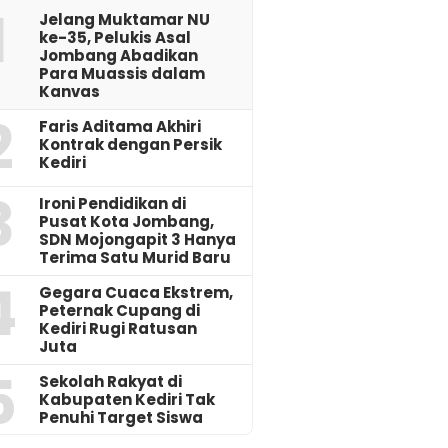
1
Jelang Muktamar NU
ke-35, Pelukis Asal
Jombang Abadikan
Para Muassis dalam
Kanvas
2
Faris Aditama Akhiri
Kontrak dengan Persik
Kediri
3
Ironi Pendidikan di
Pusat Kota Jombang,
SDN Mojongapit 3 Hanya
Terima Satu Murid Baru
4
‎Gegara Cuaca Ekstrem,
Peternak Cupang di
Kediri Rugi Ratusan
Juta
5
Sekolah Rakyat di
Kabupaten Kediri Tak
Penuhi Target Siswa