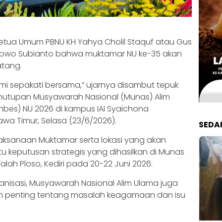
Ketua Umum PBNU KH Yahya Cholil Staquf atau Gus
abowo Subianto bahwa muktamar NU ke-35 akan
atang.
ami sepakati bersama,” ujarnya disambut tepuk
nutupan Musyawarah Nasional (Munas) Alim
nbes) NU 2026 di kampus IAI Syaichona
wa Timur, Selasa (23/6/2026).
SEDA
aksanaan Muktamar serta lokasi yang akan
u keputusan strategis yang dihasilkan di Munas
lah Ploso, Kediri pada 20-22 Juni 2026.
anisasi, Musyawarah Nasional Alim Ulama juga
n penting tentang masalah keagamaan dan isu