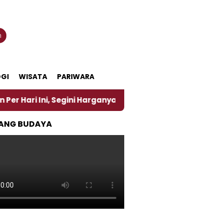
n
GI
WISATA
PARIWARA
egini Harganya
‎Nasirun Maestro Lukis Pemadu Tra
ANG BUDAYA