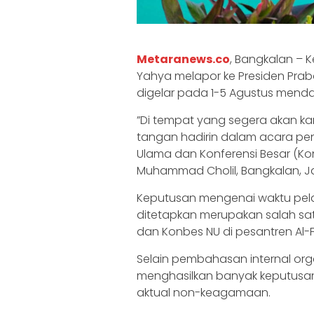
Metaranews.co
, Bangkalan – 
Yahya melapor ke Presiden Pr
digelar pada 1-5 Agustus mend
‎”Di tempat yang segera akan k
tangan hadirin dalam acara pe
Ulama dan Konferensi Besar (Ko
Muhammad Cholil, Bangkalan, Ja
‎Keputusan mengenai waktu pel
ditetapkan merupakan salah sat
dan Konbes NU di pesantren Al-Fa
‎Selain pembahasan internal org
menghasilkan banyak keputusa
aktual non-keagamaan.