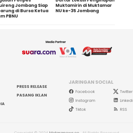
gasuh Ponpes
Daftar Lokasi Penginapan
uireng Jombang Siap
Muktamirin di Muktamar
arung di Bursa Ketua
NU ke-35 Jombang
m PBNU
JARINGAN SOCIAL
PRESS RELEASE
Facebook
Twitter
PASANG IKLAN
Instagram
Linked
IA
Tiktok
RSS
Copyright © 2024
Metaranews.co
.
All Rights Reserved