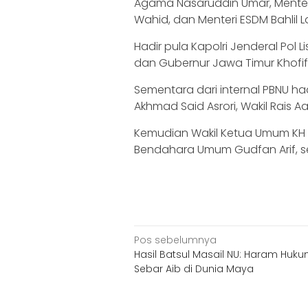
Agama Nasaruddin Umar, Menteri P
Wahid, dan Menteri ESDM Bahlil L
‎Hadir pula Kapolri Jenderal Pol 
dan Gubernur Jawa Timur Khofi
‎Sementara dari internal PBNU ha
Akhmad Said Asrori, Wakil Rais A
‎Kemudian Wakil Ketua Umum KH Zu
Bendahara Umum Gudfan Arif, se
Navigasi
Pos sebelumnya
Hasil Batsul Masail NU: Haram Huk
pos
Sebar Aib di Dunia Maya