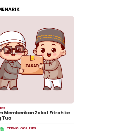
 MENARIK
IPS
 Memberikan Zakat Fitrah ke
g Tua
TEKNOLOGI
,
TIPS