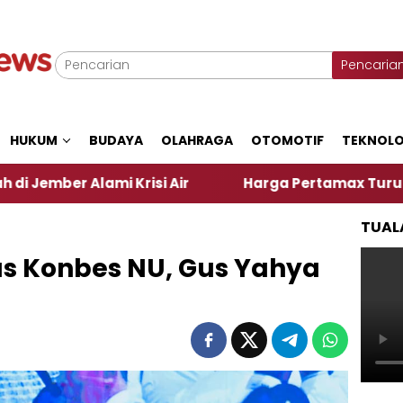
Pencaria
HUKUM
BUDAYA
OLAHRAGA
OTOMOTIF
TEKNOLO
i Krisi Air
Harga Pertamax Turun Per Hari Ini, S
TUAL
s Konbes NU, Gus Yahya