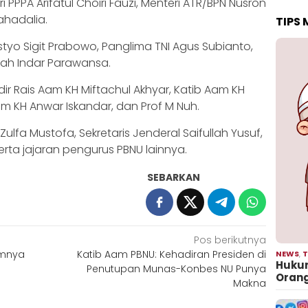
PPA Arifatul Choiri Fauzi, Menteri ATR/BPN Nusron
ahadalia.
TIPS
Listyo Sigit Prabowo, Panglima TNI Agus Subianto,
fah Indar Parawansa.
dir Rais Aam KH Miftachul Akhyar, Katib Aam KH
am KH Anwar Iskandar, dan Prof M Nuh.
lfa Mustofa, Sekretaris Jenderal Saifullah Yusuf,
rta jajaran pengurus PBNU lainnya.
SEBARKAN
Pos berikutnya
umnya
Katib Aam PBNU: Kehadiran Presiden di
NEWS
,
T
Hukum
Penutupan Munas-Konbes NU Punya
Oran
Makna