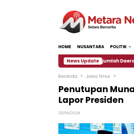
Loncat
ke
konten
HOME
NUSANTARA
POLITIK
‎
Dampak El Nino, Sejumlah Daerah di Jember Alam
News Update
Beranda
Jawa Timur
‎Penutupan Muna
Lapor Presiden
23/06/2026