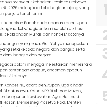
 Yahya menyebut kehadiran Presiden Prabowo
 NU 2026 melengkapi kebahagiaan ajang yang
h penjuru tanah air ini.
a atas kehadiran Bapak pada upacara penutupan
elengkapi kebahagiaan kami setelah berhasil
as pelaksanaan Munas dan Konbes,” katanya.
u undangan yang hadir, Gus Yahya menegaskan
yang setia kepada negara dan bangsa serta
an demi bangsa dan negara.
 tegak di dalam menjaga melestarikan memelihara
hadapan tantangan apapun, ancaman apapun
eset,” katanya.
an Konbes NU, acara penutupan juga dihadiri
l. Di antaranya, Ketua MPR RI Ahmad Muzani,
n Pembangunan Kewilayahan Agus Harimurti
li Hasan, Mensesneg Prasetyo Hadi, Menteri