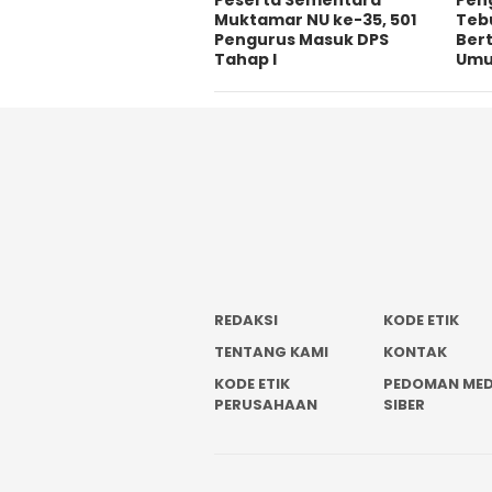
Peserta Sementara
Pen
Muktamar NU ke-35, 501
Teb
Pengurus Masuk DPS
Bert
Tahap I
Umu
REDAKSI
KODE ETIK
TENTANG KAMI
KONTAK
KODE ETIK
PEDOMAN MED
PERUSAHAAN
SIBER