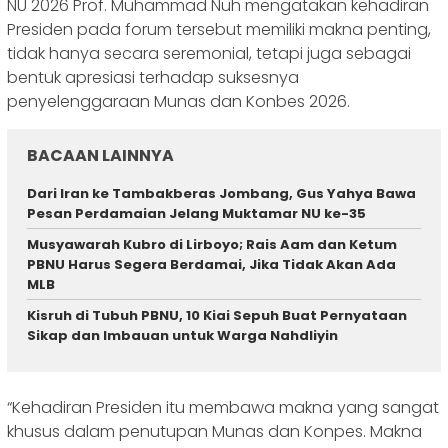
NU 2026 Prof. Muhammad Nuh mengatakan kehadiran
Presiden pada forum tersebut memiliki makna penting,
tidak hanya secara seremonial, tetapi juga sebagai
bentuk apresiasi terhadap suksesnya
penyelenggaraan Munas dan Konbes 2026.
BACAAN LAINNYA
Dari Iran ke Tambakberas Jombang, Gus Yahya Bawa
Pesan Perdamaian Jelang Muktamar NU ke-35
Musyawarah Kubro di Lirboyo; Rais Aam dan Ketum
PBNU Harus Segera Berdamai, Jika Tidak Akan Ada
MLB
Kisruh di Tubuh PBNU, 10 Kiai Sepuh Buat Pernyataan
Sikap dan Imbauan untuk Warga Nahdliyin
‎“Kehadiran Presiden itu membawa makna yang sangat
khusus dalam penutupan Munas dan Konpes. Makna