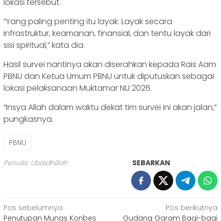
lokasi tersebut.
‎“Yang paling penting itu layak. Layak secara
infrastruktur, keamanan, finansial, dan tentu layak dari
sisi spiritual,” kata dia.
‎Hasil survei nantinya akan diserahkan kepada Rais Aam
PBNU dan Ketua Umum PBNU untuk diputuskan sebagai
lokasi pelaksanaan Muktamar NU 2026.
“Insya Allah dalam waktu dekat tim survei ini akan jalan,”
pungkasnya.
PBNU
Penulis: Ubaidhillah
SEBARKAN
Navigasi
Pos sebelumnya
Pos berikutnya
‎Penutupan Munas Konbes
Gudang Garam Bagi-bagi