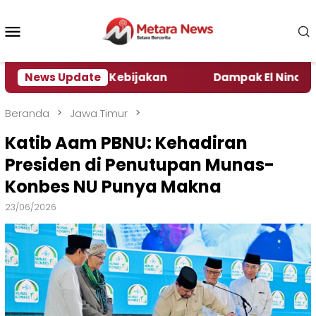
Loncat
ke
Menu
konten
Mobile
Pengamat Kebijakan ‎
News Update
Dampak El Nino, Sejumlah D
Beranda
Jawa Timur
Katib Aam PBNU: Kehadiran
Presiden di Penutupan Munas-
Konbes NU Punya Makna
23/06/2026