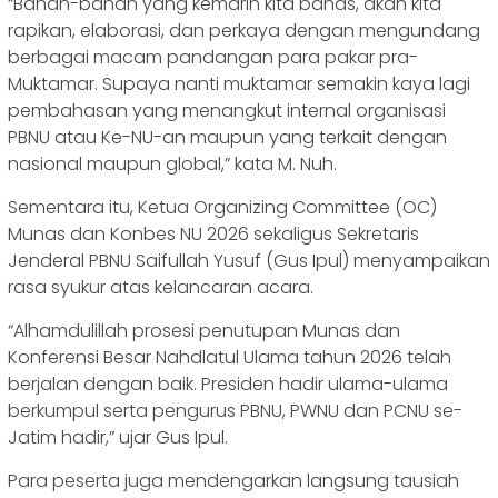
“Bahan-bahan yang kemarin kita bahas, akan kita
rapikan, elaborasi, dan perkaya dengan mengundang
berbagai macam pandangan para pakar pra-
Muktamar. Supaya nanti muktamar semakin kaya lagi
pembahasan yang menangkut internal organisasi
PBNU atau Ke-NU-an maupun yang terkait dengan
nasional maupun global,” kata M. Nuh.
Sementara itu, Ketua Organizing Committee (OC)
Munas dan Konbes NU 2026 sekaligus Sekretaris
Jenderal PBNU Saifullah Yusuf (Gus Ipul) menyampaikan
rasa syukur atas kelancaran acara.
‎“Alhamdulillah prosesi penutupan Munas dan
Konferensi Besar Nahdlatul Ulama tahun 2026 telah
berjalan dengan baik. Presiden hadir ulama-ulama
berkumpul serta pengurus PBNU, PWNU dan PCNU se-
Jatim hadir,” ujar Gus Ipul.
‎Para peserta juga mendengarkan langsung tausiah