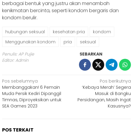
berbagai bentuk yang justru akan menambah
kenikmatan bercinta, seperti kondom bergaris dan
kondom berulir.
hubungan seksual
kesehatan pria
kondom
Menggunakan kondom
pria
seksual
Penulis: AP Pujie
SEBARKAN
Editor: Admin
Navigasi
Pos sebelumnya
Pos berikutnya
Membanggakan! 6 Pemain
‘Kebaya Merah’ Segera
pos
Muda Persik Kediri Dipanggil
Masuk di Bangku
Timnas, Diproyeksikan untuk
Persidangan, Masih Ingat
SEA Games 2023
Kasusnya?
POS TERKAIT