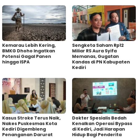
Kemarau Lebih Kering,
Sengketa Saham Rp12
BMKG Dhoho Ingatkan
Miliar RS Aura Syifa
Potensi Gagal Panen
Memanas, Gugatan
hingga ISPA
Kandas di PN Kabupaten
Kediri
Kasus Stroke Terus Naik,
Dokter Spesialis Bedah
Nakes Puskesmas Kota
Kenalkan Operasi Bypass
Kediri Digembleng
di Kediri, Jadi Harapan
Penanganan Darurat
Hidup Bagi Penderita