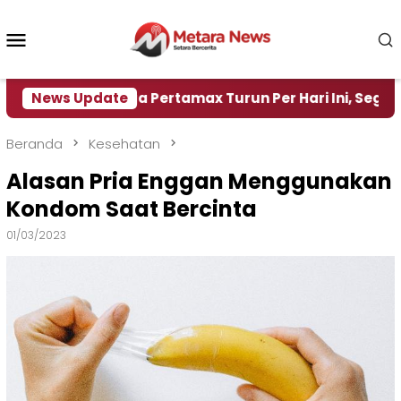
Loncat
ke
Menu
konten
Mobile
Harga Pertamax Turun Per Hari Ini, Segini Harganya
News Update
Beranda
Kesehatan
Alasan Pria Enggan Menggunakan
Kondom Saat Bercinta
01/03/2023