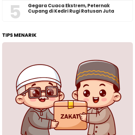
5
‎Gegara Cuaca Ekstrem, Peternak
Cupang di Kediri Rugi Ratusan Juta
TIPS MENARIK