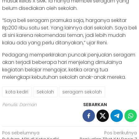
masuk kelas X SMK. Ia hanya membeli seragam yang
belum disediakan oleh sekolah.
‎”Saya beli seragam pramuka saja, harganya sekitar
Rp200 ribu satu set. Yang lainnya dari sekolah. Saya beli
di sini karena rekomendasi teman, jadi lebih mudah
kalau ada yang perlu ditanyakan,” ujar Reni.
‎Pedagang memperkirakan puncak penjualan seragam
akan terjadi beberapa hari menjelang dimulainya
kegiatan belajar mengajar, ketika orang tua
melengkapi kebutuhan sekolah anak-anak mereka.
kota kediri
Sekolah
seragam sekolah
Penulis: Darman
SEBARKAN
Navigasi
Pos sebelumnya
Pos berikutnya