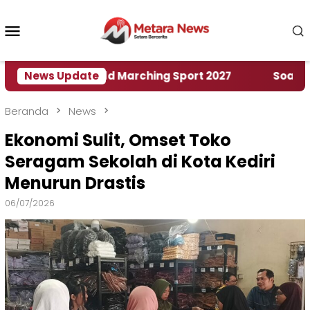
Loncat
ke
Menu
konten
Mobile
Rumah World Marching Sport 2027
News Update
‎Soal Rencana
Beranda
News
Ekonomi Sulit, Omset Toko
Seragam Sekolah di Kota Kediri
Menurun Drastis
06/07/2026