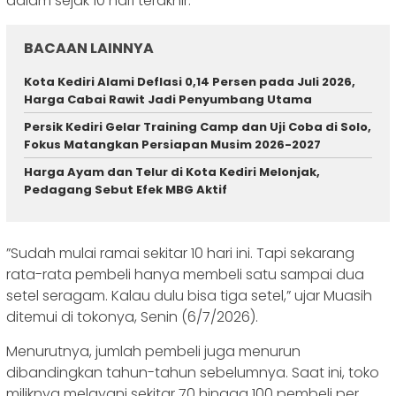
dalam sejak 10 hari terakhir.
BACAAN LAINNYA
Kota Kediri Alami Deflasi 0,14 Persen pada Juli 2026,
Harga Cabai Rawit Jadi Penyumbang Utama
Persik Kediri Gelar Training Camp dan Uji Coba di Solo,
Fokus Matangkan Persiapan Musim 2026-2027
Harga Ayam dan Telur di Kota Kediri Melonjak,
Pedagang Sebut Efek MBG Aktif
‎”Sudah mulai ramai sekitar 10 hari ini. Tapi sekarang
rata-rata pembeli hanya membeli satu sampai dua
setel seragam. Kalau dulu bisa tiga setel,” ujar Muasih
ditemui di tokonya, Senin (6/7/2026).
‎Menurutnya, jumlah pembeli juga menurun
dibandingkan tahun-tahun sebelumnya. Saat ini, toko
miliknya melayani sekitar 70 hingga 100 pembeli per