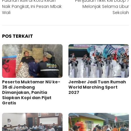
Puluhan ASN di Kota Kediri
Penjualan Tiket KAI Daop 7
pos
Naik Pangkat, Ini Pesan Mbak
Melonjak Selama Libur
Wali
Sekolah
POS TERKAIT
Peserta Muktamar NU ke-
Jember Jadi Tuan Rumah
35 di Jombang
World Marching Sport
Dimanjakan, Panitia
2027
Siapkan Kopi dan Pijat
Gratis