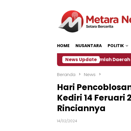
Loncat
ke
konten
HOME
NUSANTARA
POLITIK
Dampak El Nino, Sejumlah Daerah di Jember Alami Kri
News Update
Beranda
News
Hari Pencoblosa
Kediri 14 Feruari
Rinciannya
14/02/2024