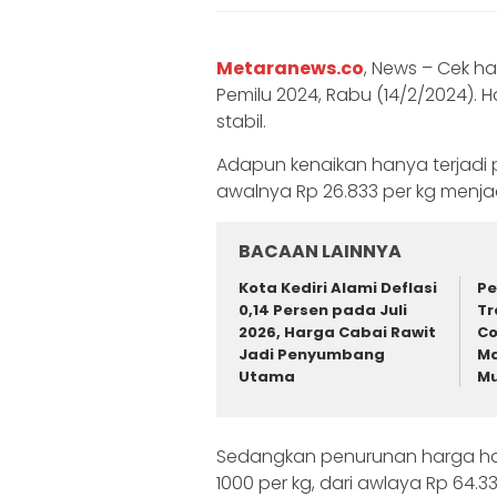
Metaranews.co
, News – Cek h
Pemilu 2024, Rabu (14/2/2024)
stabil.
Adapun kenaikan hanya terjadi p
awalnya Rp 26.833 per kg menjad
BACAAN LAINNYA
Kota Kediri Alami Deflasi
Pe
0,14 Persen pada Juli
Tr
2026, Harga Cabai Rawit
Co
Jadi Penyumbang
Ma
Utama
Mu
Sedangkan penurunan harga han
1000 per kg, dari awlaya Rp 64.3