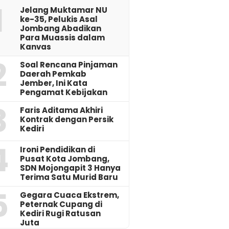
1
Jelang Muktamar NU
ke-35, Pelukis Asal
Jombang Abadikan
Para Muassis dalam
Kanvas
2
‎Soal Rencana Pinjaman
Daerah Pemkab
Jember, Ini Kata
Pengamat Kebijakan ‎
3
Faris Aditama Akhiri
Kontrak dengan Persik
Kediri
4
Ironi Pendidikan di
Pusat Kota Jombang,
SDN Mojongapit 3 Hanya
Terima Satu Murid Baru
5
‎Gegara Cuaca Ekstrem,
Peternak Cupang di
Kediri Rugi Ratusan
Juta