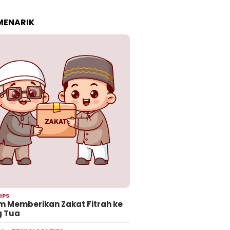
 MENARIK
IPS
 Memberikan Zakat Fitrah ke
g Tua