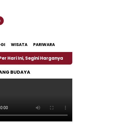
n
GI
WISATA
PARIWARA
i Harganya
‎Nasirun Maestro Lukis Pemadu Tradisi 
ANG BUDAYA