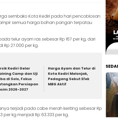
arga sembako Kota Kediri pada hari pencoblosan
. Hampir semua harga bahan pangan terpatau
ada telur ayam ras sebesar Rp 167 per kg, dari
i Rp 27.000 per kg.
SEDA
rsik Kediri Gelar
Harga Ayam dan Telur di
aining Camp dan Uji
Kota Kediri Melonjak,
ba di Solo, Fokus
Pedagang Sebut Efek
tangkan Persiapan
MBG Aktif
sim 2026-2027
ya terjadi pada cabe merah keriting sebesar Rp
33 per kg menjadi Rp 63.333 per kg.