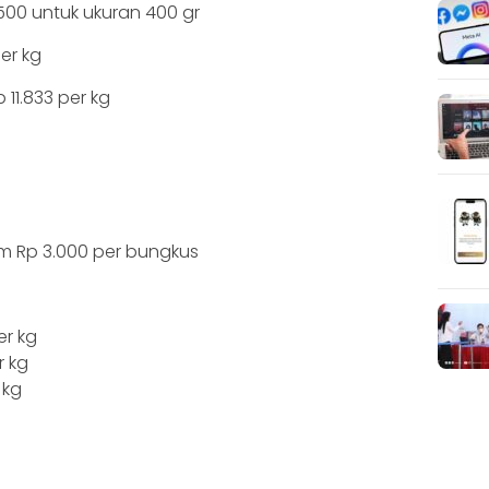
500 untuk ukuran 400 gr
er kg
11.833 per kg
am Rp 3.000 per bungkus
er kg
r kg
 kg