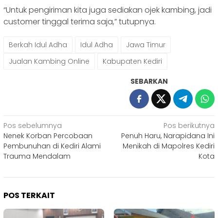
“Untuk pengiriman kita juga sediakan ojek kambing, jadi
customer tinggal terima saja,” tutupnya.
Berkah Idul Adha
Idul Adha
Jawa Timur
Jualan Kambing Online
Kabupaten Kediri
SEBARKAN
Navigasi
Pos sebelumnya
Pos berikutnya
Nenek Korban Percobaan
Penuh Haru, Narapidana Ini
pos
Pembunuhan di Kediri Alami
Menikah di Mapolres Kediri
Trauma Mendalam
Kota
POS TERKAIT