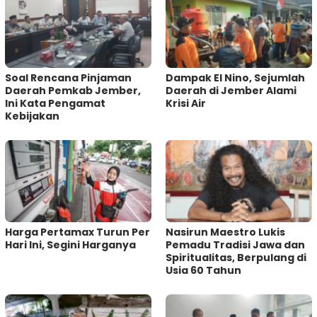
‎Soal Rencana Pinjaman
Dampak El Nino, Sejumlah
Daerah Pemkab Jember,
Daerah di Jember Alami
Ini Kata Pengamat
Krisi Air
Kebijakan ‎
Harga Pertamax Turun Per
‎Nasirun Maestro Lukis
Hari Ini, Segini Harganya
Pemadu Tradisi Jawa dan
Spiritualitas, Berpulang di
Usia 60 Tahun