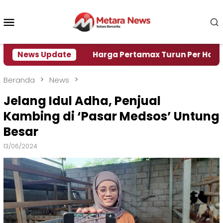
Loncat
ke
Menu
konten
Mobile
Krisi Air
News Update
Harga Pertamax Turun Per Hari Ini, Seg
Beranda
News
Jelang Idul Adha, Penjual
Kambing di ‘Pasar Medsos’ Untung
Besar
13/06/2024