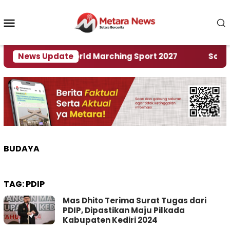
Loncat
ke
Menu
konten
Mobile
an Rumah World Marching Sport 2027
News Update
‎Soal Renc
BUDAYA
TAG:
PDIP
Mas Dhito Terima Surat Tugas dari
PDIP, Dipastikan Maju Pilkada
Kabupaten Kediri 2024