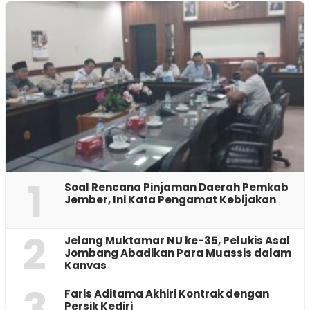
1
‎Soal Rencana Pinjaman Daerah Pemkab
Jember, Ini Kata Pengamat Kebijakan ‎
2
Jelang Muktamar NU ke-35, Pelukis Asal
Jombang Abadikan Para Muassis dalam
Kanvas
3
Faris Aditama Akhiri Kontrak dengan
Persik Kediri