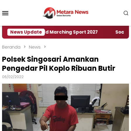
Loncat
ke
Menu
konten
Mobile
umah World Marching Sport 2027
News Update
‎Soal Rencana 
Beranda
News
Polsek Singosari Amankan
Pengedar Pil Koplo Ribuan Butir
06/02/2022