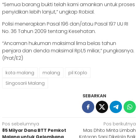
“Semua barang bukti telah kami amankan untuk proses
penyidikan lebih lanjut,” ungkap Robial.
Polisi menerapkan Pasal 196 dan/atau Pasal 197 UU RI
No. 36 Tahun 2009 tentang Kesehatan.
“Ancaman hukuman maksimal lima belas tahun
penjara dan denda maksimal Rp1,5 miliar,” pungkasnya.
(Prat/E2)
kota malang
malang
pil Koplo
Singosarii Malang
SEBARKAN
Navigasi
Pos sebelumnya
Pos berikutnya
85 Milyar Dana BTT Pemkot
Mas Dhito Minta Limbah
pos
Malang untuk Gelombang
Kotoran Sapi Dikelola Baik