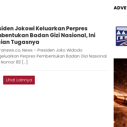
ADVE
Adinda
siden Jokowi Keluarkan Perpres
D
bentukan Badan Gizi Nasional, Ini
cian Tugasnya
ranews.co, News – Presiden Joko Widodo
eluarkan Perpres Pembentukan Badan Gizi Nasional
 Nomor 83 […]
Lihat Lainnya