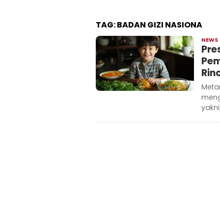
TAG:
BADAN GIZI NASIONA
NEWS
Pre
Pem
Rin
Meta
meng
yakni