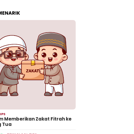
 MENARIK
IPS
 Memberikan Zakat Fitrah ke
g Tua