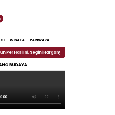
n
GI
WISATA
PARIWARA
Ini, Segini Harganya
‎Nasirun Maestro Lukis Pema
ANG BUDAYA