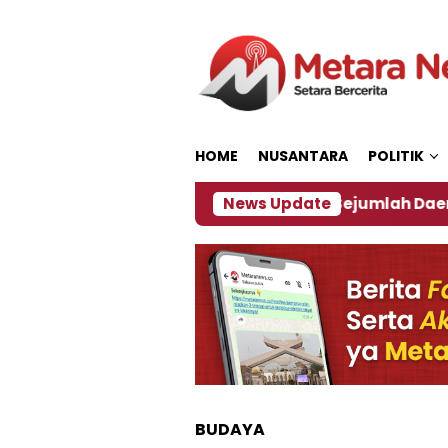
Loncat
ke
konten
HOME
NUSANTARA
POLITIK
jakan ‎
Dampak El Nino, Sejumlah Daerah di Jembe
News Update
BUDAYA