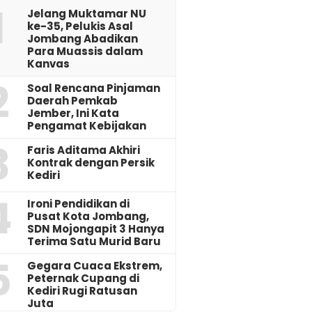
1
Jelang Muktamar NU
ke-35, Pelukis Asal
Jombang Abadikan
Para Muassis dalam
Kanvas
2
‎Soal Rencana Pinjaman
Daerah Pemkab
Jember, Ini Kata
Pengamat Kebijakan ‎
3
Faris Aditama Akhiri
Kontrak dengan Persik
Kediri
4
Ironi Pendidikan di
Pusat Kota Jombang,
SDN Mojongapit 3 Hanya
Terima Satu Murid Baru
5
‎Gegara Cuaca Ekstrem,
Peternak Cupang di
Kediri Rugi Ratusan
Juta