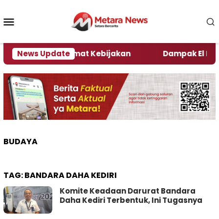
Loncat
ke
Menu
konten
Mobile
i Kata Pengamat Kebijakan ‎
News Update
Dampak El Nino, Se
BUDAYA
TAG:
BANDARA DAHA KEDIRI
Komite Keadaan Darurat Bandara
Daha Kediri Terbentuk, Ini Tugasnya