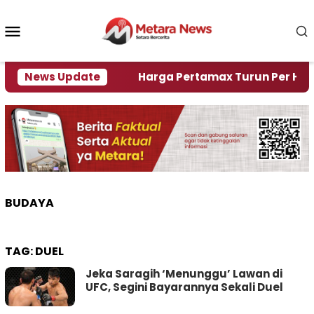
Loncat
ke
Menu
konten
Mobile
mi Krisi Air
News Update
Harga Pertamax Turun Per Hari Ini, 
BUDAYA
TAG:
DUEL
Jeka Saragih ‘Menunggu’ Lawan di
UFC, Segini Bayarannya Sekali Duel