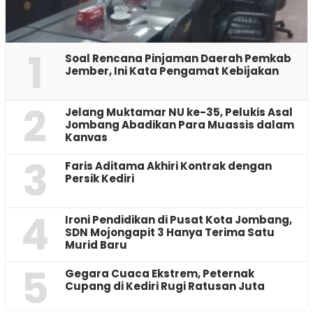
1
‎Soal Rencana Pinjaman Daerah Pemkab
Jember, Ini Kata Pengamat Kebijakan ‎
2
Jelang Muktamar NU ke-35, Pelukis Asal
Jombang Abadikan Para Muassis dalam
Kanvas
3
Faris Aditama Akhiri Kontrak dengan
Persik Kediri
4
Ironi Pendidikan di Pusat Kota Jombang,
SDN Mojongapit 3 Hanya Terima Satu
Murid Baru
5
‎Gegara Cuaca Ekstrem, Peternak
Cupang di Kediri Rugi Ratusan Juta