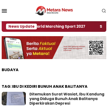
Loncat
ke
Menu
konten
Mobile
Tuan Rumah World Marching Sport 2027
News Update
‎Soal Re
BUDAYA
TAG:
IBU DI KEDIRI BUNUH ANAK BALITANYA
Ditemukan Surat Wasiat, Ibu Kandung
yang Diduga Bunuh Anak Balitanya
Diperkirakan Depresi