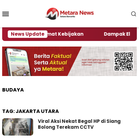
Loncat
ke
Menu
konten
Mobile
ni Kata Pengamat Kebijakan ‎
News Update
Dampak El Nino, Se
BUDAYA
TAG:
JAKARTA UTARA
Viral Aksi Nekat Begal HP di Siang
Bolong Terekam CCTV