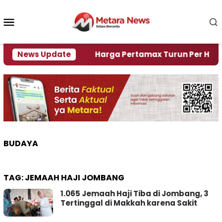
Loncat
ke
Menu
konten
Mobile
mi Krisi Air
News Update
Harga Pertamax Turun Per Hari Ini, 
BUDAYA
TAG:
JEMAAH HAJI JOMBANG
1.065 Jemaah Haji Tiba di Jombang, 3
Tertinggal di Makkah karena Sakit