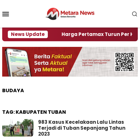
Loncat
ke
Menu
konten
Mobile
i Krisi Air
News Update
Harga Pertamax Turun Per Hari Ini, S
BUDAYA
TAG:
KABUPATEN TUBAN
983 Kasus Kecelakaan Lalu Lintas
Terjadi di Tuban Sepanjang Tahun
2023