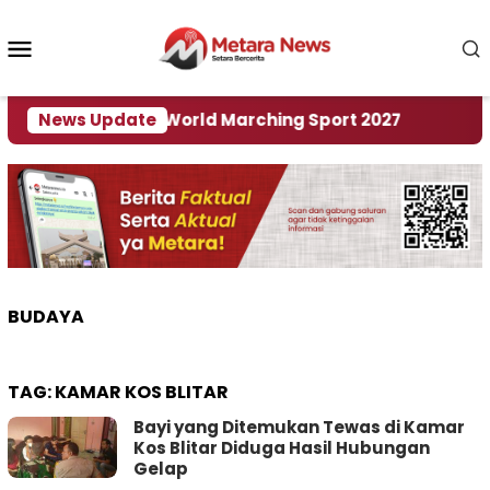
Loncat
ke
Menu
konten
Mobile
i Tuan Rumah World Marching Sport 2027
News Update
‎Soal 
BUDAYA
TAG:
KAMAR KOS BLITAR
Bayi yang Ditemukan Tewas di Kamar
Kos Blitar Diduga Hasil Hubungan
Gelap