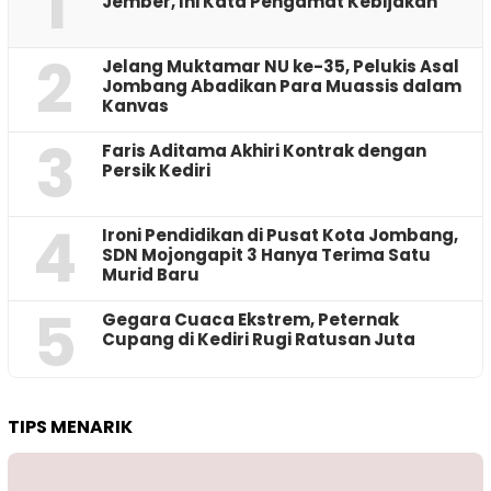
1
Jember, Ini Kata Pengamat Kebijakan ‎
2
Jelang Muktamar NU ke-35, Pelukis Asal
Jombang Abadikan Para Muassis dalam
Kanvas
3
Faris Aditama Akhiri Kontrak dengan
Persik Kediri
4
Ironi Pendidikan di Pusat Kota Jombang,
SDN Mojongapit 3 Hanya Terima Satu
Murid Baru
5
‎Gegara Cuaca Ekstrem, Peternak
Cupang di Kediri Rugi Ratusan Juta
TIPS MENARIK