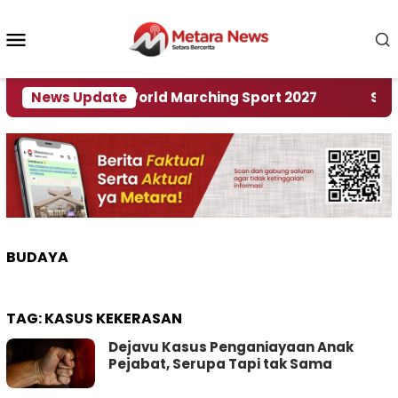
Loncat
ke
Menu
konten
Mobile
Tuan Rumah World Marching Sport 2027
News Update
‎Soal Re
BUDAYA
TAG:
KASUS KEKERASAN
Dejavu Kasus Penganiayaan Anak
Pejabat, Serupa Tapi tak Sama