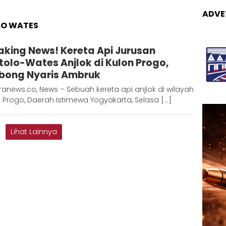
ADVE
LO WATES
Adinda
aking News! Kereta Api Jurusan
tolo-Wates Anjlok di Kulon Progo,
bong Nyaris Ambruk
anews.co, News – Sebuah kereta api anjlok di wilayah
 Progo, Daerah Istimewa Yogyakarta, Selasa […]
Lihat Lainnya