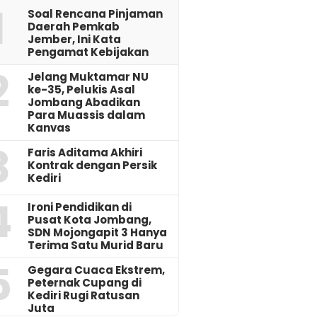
1
‎Soal Rencana Pinjaman
Daerah Pemkab
Jember, Ini Kata
Pengamat Kebijakan ‎
2
Jelang Muktamar NU
ke-35, Pelukis Asal
Jombang Abadikan
Para Muassis dalam
Kanvas
3
Faris Aditama Akhiri
Kontrak dengan Persik
Kediri
4
Ironi Pendidikan di
Pusat Kota Jombang,
SDN Mojongapit 3 Hanya
Terima Satu Murid Baru
5
‎Gegara Cuaca Ekstrem,
Peternak Cupang di
Kediri Rugi Ratusan
Juta