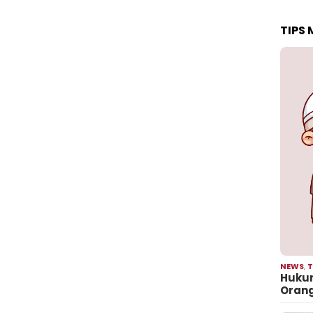
TIPS
NEWS
,
T
Hukum
Oran