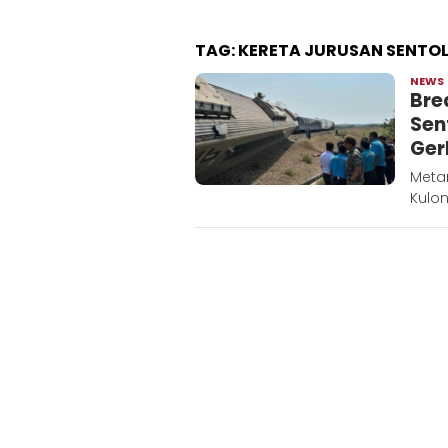
TAG:
KERETA JURUSAN SENTO
NEWS
Bre
Sen
Ger
Metar
Kulon