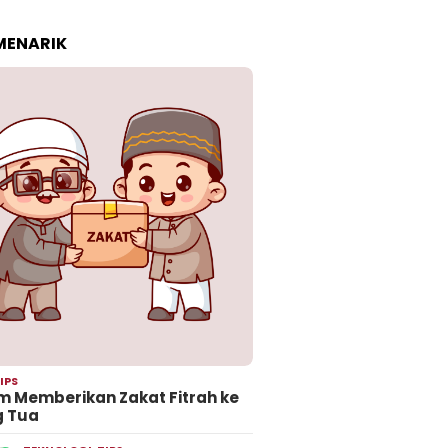
 MENARIK
IPS
 Memberikan Zakat Fitrah ke
g Tua