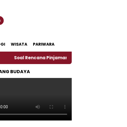
n
GI
WISATA
PARIWARA
al Rencana Pinjaman Daerah Pemkab Jember, Ini Kata P
ANG BUDAYA