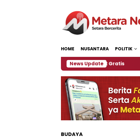
Loncat
ke
konten
HOME
NUSANTARA
POLITIK
 Panitia Siapkan Kopi dan Pijat Gratis
News Update
Jember 
BUDAYA