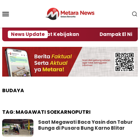
Loncat
ke
Menu
konten
Mobile
 Kata Pengamat Kebijakan ‎
News Update
Dampak El Nino, Seju
BUDAYA
TAG:
MAGAWATI SOEKARNOPUTRI
Saat Megawati Baca Yasin dan Tabur
Bunga di Pusara Bung Karno Blitar