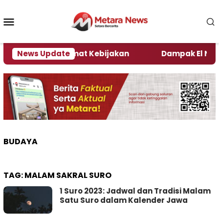
Loncat
ke
Menu
konten
Mobile
i Kata Pengamat Kebijakan ‎
News Update
Dampak El Nino, Sej
BUDAYA
TAG:
MALAM SAKRAL SURO
1 Suro 2023: Jadwal dan Tradisi Malam
Satu Suro dalam Kalender Jawa