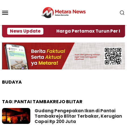
Loncat
ke
Menu
konten
Mobile
mi Krisi Air
News Update
Harga Pertamax Turun Per Hari Ini, 
BUDAYA
TAG:
PANTAI TAMBAKREJO BLITAR
Gudang Pengepakan Ikan di Pantai
Tambakrejo Blitar Terbakar, Kerugian
Capai Rp 200 Juta