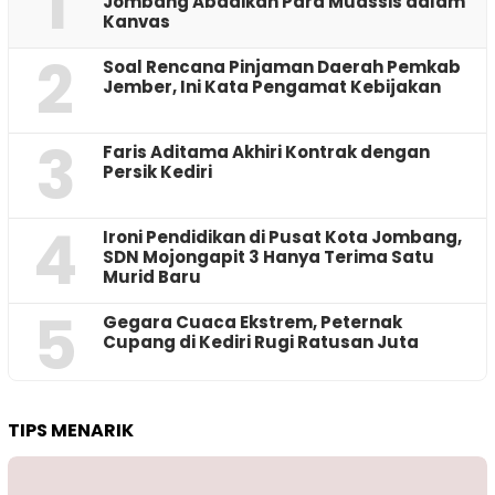
1
Jombang Abadikan Para Muassis dalam
Kanvas
2
‎Soal Rencana Pinjaman Daerah Pemkab
Jember, Ini Kata Pengamat Kebijakan ‎
3
Faris Aditama Akhiri Kontrak dengan
Persik Kediri
4
Ironi Pendidikan di Pusat Kota Jombang,
SDN Mojongapit 3 Hanya Terima Satu
Murid Baru
5
‎Gegara Cuaca Ekstrem, Peternak
Cupang di Kediri Rugi Ratusan Juta
TIPS MENARIK