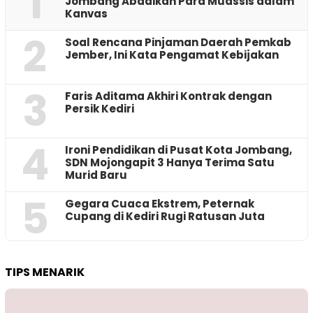
1
Jombang Abadikan Para Muassis dalam
Kanvas
2
‎Soal Rencana Pinjaman Daerah Pemkab
Jember, Ini Kata Pengamat Kebijakan ‎
3
Faris Aditama Akhiri Kontrak dengan
Persik Kediri
4
Ironi Pendidikan di Pusat Kota Jombang,
SDN Mojongapit 3 Hanya Terima Satu
Murid Baru
5
‎Gegara Cuaca Ekstrem, Peternak
Cupang di Kediri Rugi Ratusan Juta
TIPS MENARIK