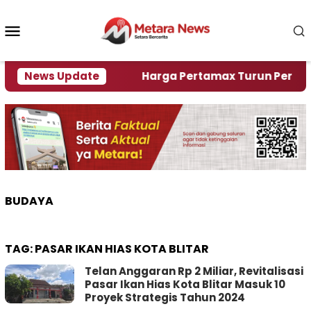
Loncat
ke
Menu
konten
Mobile
mi Krisi Air
News Update
Harga Pertamax Turun Per Hari Ini, 
BUDAYA
TAG:
PASAR IKAN HIAS KOTA BLITAR
Telan Anggaran Rp 2 Miliar, Revitalisasi
Pasar Ikan Hias Kota Blitar Masuk 10
Proyek Strategis Tahun 2024