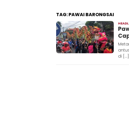
TAG:
PAWAI BARONGSAI
HEADL
Paw
Cap
Metar
antu
di […]