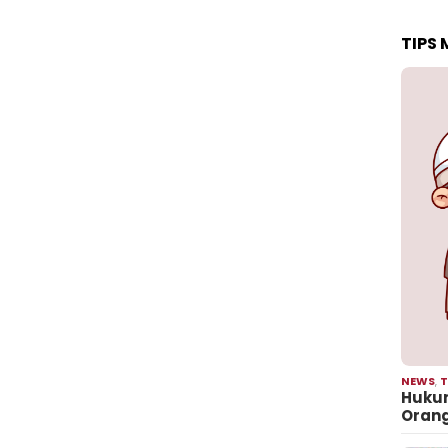
TIPS
NEWS
,
T
Hukum
Oran