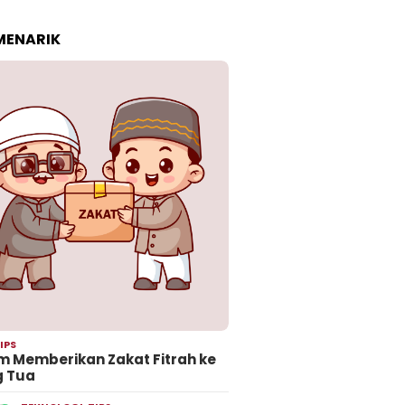
 MENARIK
IPS
 Memberikan Zakat Fitrah ke
g Tua