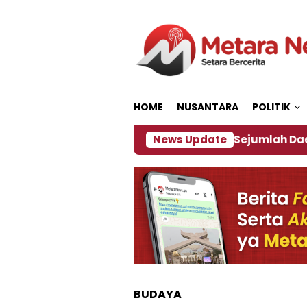
Loncat
ke
konten
HOME
NUSANTARA
POLITIK
jakan ‎
Dampak El Nino, Sejumlah Daerah di Jemb
News Update
BUDAYA