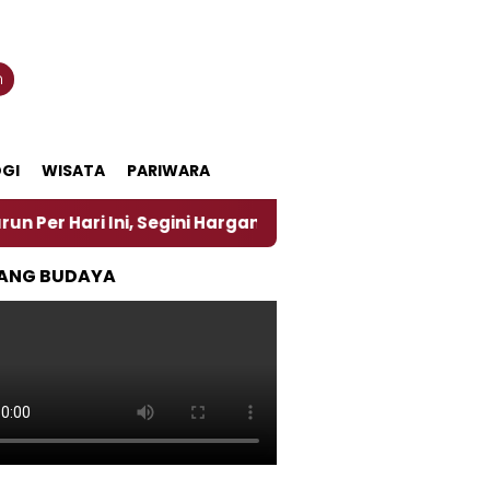
n
GI
WISATA
PARIWARA
 Ini, Segini Harganya
‎Nasirun Maestro Lukis Pem
ANG BUDAYA