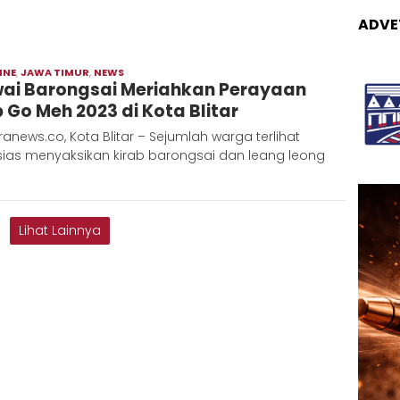
ADVE
INE
,
JAWA TIMUR
,
NEWS
Moch
ai Barongsai Meriahkan Perayaan
Hadi
 Go Meh 2023 di Kota Blitar
anews.co, Kota Blitar – Sejumlah warga terlihat
sias menyaksikan kirab barongsai dan leang leong
Lihat Lainnya