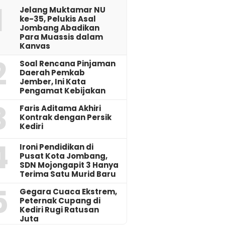
1
Jelang Muktamar NU
ke-35, Pelukis Asal
Jombang Abadikan
Para Muassis dalam
Kanvas
2
‎Soal Rencana Pinjaman
Daerah Pemkab
Jember, Ini Kata
Pengamat Kebijakan ‎
3
Faris Aditama Akhiri
Kontrak dengan Persik
Kediri
4
Ironi Pendidikan di
Pusat Kota Jombang,
SDN Mojongapit 3 Hanya
Terima Satu Murid Baru
5
‎Gegara Cuaca Ekstrem,
Peternak Cupang di
Kediri Rugi Ratusan
Juta