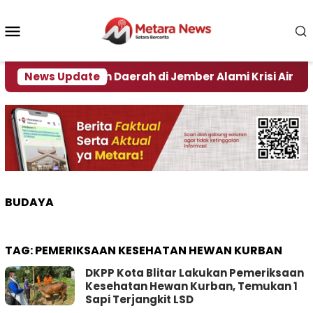
Loncat
ke
Menu
konten
Mobile
ino, Sejumlah Daerah di Jember Alami Krisi Air
News Update
H
BUDAYA
TAG:
PEMERIKSAAN KESEHATAN HEWAN KURBAN
DKPP Kota Blitar Lakukan Pemeriksaan
Kesehatan Hewan Kurban, Temukan 1
Sapi Terjangkit LSD