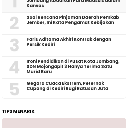
1
Jombang Abadikan Para Muassis dalam
Kanvas
2
‎Soal Rencana Pinjaman Daerah Pemkab
Jember, Ini Kata Pengamat Kebijakan ‎
3
Faris Aditama Akhiri Kontrak dengan
Persik Kediri
4
Ironi Pendidikan di Pusat Kota Jombang,
SDN Mojongapit 3 Hanya Terima Satu
Murid Baru
5
‎Gegara Cuaca Ekstrem, Peternak
Cupang di Kediri Rugi Ratusan Juta
TIPS MENARIK