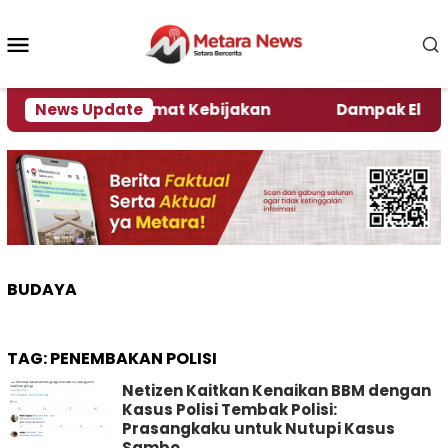
Loncat
ke
Menu
konten
Mobile
ni Kata Pengamat Kebijakan ‎
News Update
Dampak El Nino, Se
BUDAYA
TAG:
PENEMBAKAN POLISI
Netizen Kaitkan Kenaikan BBM dengan
Kasus Polisi Tembak Polisi:
Prasangkaku untuk Nutupi Kasus
Sambo