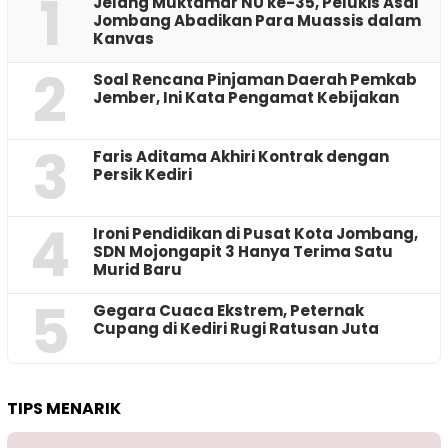
1
Jelang Muktamar NU ke-35, Pelukis Asal
Jombang Abadikan Para Muassis dalam
Kanvas
2
‎Soal Rencana Pinjaman Daerah Pemkab
Jember, Ini Kata Pengamat Kebijakan ‎
3
Faris Aditama Akhiri Kontrak dengan
Persik Kediri
4
Ironi Pendidikan di Pusat Kota Jombang,
SDN Mojongapit 3 Hanya Terima Satu
Murid Baru
5
‎Gegara Cuaca Ekstrem, Peternak
Cupang di Kediri Rugi Ratusan Juta
TIPS MENARIK