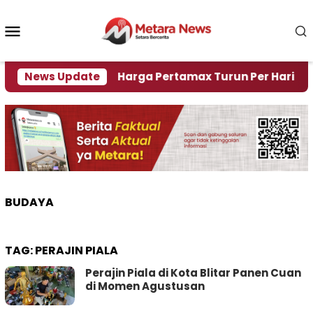
Loncat
ke
Menu
konten
Mobile
risi Air
News Update
Harga Pertamax Turun Per Hari Ini, Seg
BUDAYA
TAG:
PERAJIN PIALA
Perajin Piala di Kota Blitar Panen Cuan
di Momen Agustusan