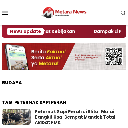
Loncat
ke
Menu
konten
Mobile
i Kata Pengamat Kebijakan ‎
News Update
Dampak El Nino, Sej
BUDAYA
TAG:
PETERNAK SAPI PERAH
Peternak Sapi Perah di Blitar Mulai
Bangkit Usai Sempat Mandek Total
Akibat PMK