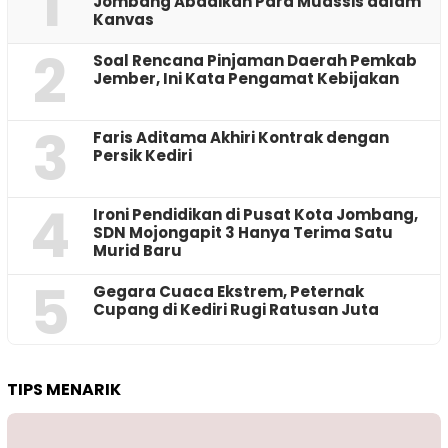
1
Jombang Abadikan Para Muassis dalam
Kanvas
2
‎Soal Rencana Pinjaman Daerah Pemkab
Jember, Ini Kata Pengamat Kebijakan ‎
3
Faris Aditama Akhiri Kontrak dengan
Persik Kediri
4
Ironi Pendidikan di Pusat Kota Jombang,
SDN Mojongapit 3 Hanya Terima Satu
Murid Baru
5
‎Gegara Cuaca Ekstrem, Peternak
Cupang di Kediri Rugi Ratusan Juta
TIPS MENARIK