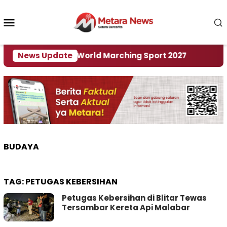
Loncat
ke
Menu
konten
Mobile
i Tuan Rumah World Marching Sport 2027
News Update
‎Soal 
BUDAYA
TAG:
PETUGAS KEBERSIHAN
Petugas Kebersihan di Blitar Tewas
Tersambar Kereta Api Malabar