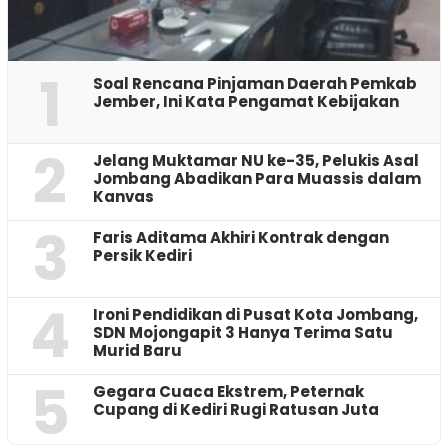
1
‎Soal Rencana Pinjaman Daerah Pemkab
Jember, Ini Kata Pengamat Kebijakan ‎
2
Jelang Muktamar NU ke-35, Pelukis Asal
Jombang Abadikan Para Muassis dalam
Kanvas
3
Faris Aditama Akhiri Kontrak dengan
Persik Kediri
4
Ironi Pendidikan di Pusat Kota Jombang,
SDN Mojongapit 3 Hanya Terima Satu
Murid Baru
5
‎Gegara Cuaca Ekstrem, Peternak
Cupang di Kediri Rugi Ratusan Juta