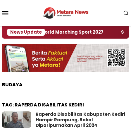
Loncat
ke
Menu
konten
Mobile
Tuan Rumah World Marching Sport 2027
News Update
‎Soal Re
BUDAYA
TAG:
RAPERDA DISABILITAS KEDIRI
Raperda Disabilitas Kabupaten Kediri
Hampir Rampung, Bakal
Diparipurnakan April 2024