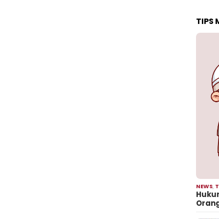
TIPS
NEWS
,
T
Hukum
Oran