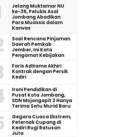
1
Jelang Muktamar NU
ke-35, Pelukis Asal
Jombang Abadikan
Para Muassis dalam
Kanvas
2
‎Soal Rencana Pinjaman
Daerah Pemkab
Jember, Ini Kata
Pengamat Kebijakan ‎
3
Faris Aditama Akhiri
Kontrak dengan Persik
Kediri
4
Ironi Pendidikan di
Pusat Kota Jombang,
SDN Mojongapit 3 Hanya
Terima Satu Murid Baru
5
‎Gegara Cuaca Ekstrem,
Peternak Cupang di
Kediri Rugi Ratusan
Juta