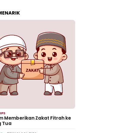
 MENARIK
IPS
 Memberikan Zakat Fitrah ke
g Tua