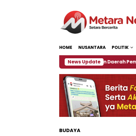
Loncat
ke
konten
HOME
NUSANTARA
POLITIK
 2027
‎Soal Rencana Pinjaman Daerah Pemkab Jem
News Update
BUDAYA