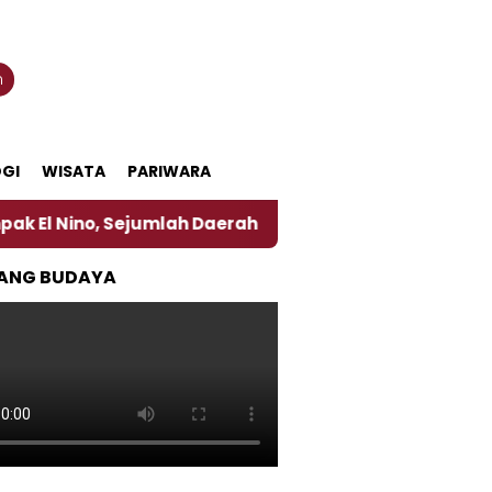
n
GI
WISATA
PARIWARA
no, Sejumlah Daerah di Jember Alami Krisi Air
Ha
ANG BUDAYA