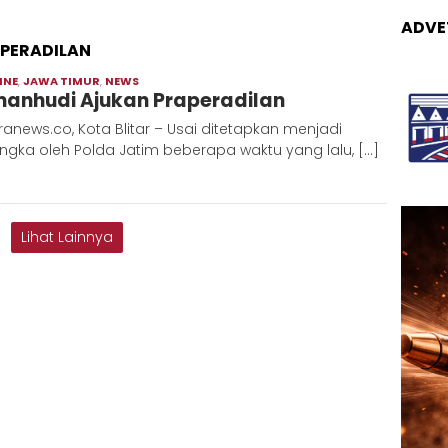
ADVE
PERADILAN
INE
,
JAWA TIMUR
,
NEWS
Moch
anhudi Ajukan Praperadilan
Hadi
anews.co, Kota Blitar – Usai ditetapkan menjadi
ngka oleh Polda Jatim beberapa waktu yang lalu, […]
Lihat Lainnya