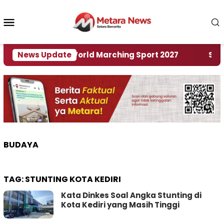
Loncat
ke
Menu
konten
Mobile
Tuan Rumah World Marching Sport 2027
News Update
‎Soal Re
BUDAYA
TAG:
STUNTING KOTA KEDIRI
Kata Dinkes Soal Angka Stunting di
Kota Kediri yang Masih Tinggi