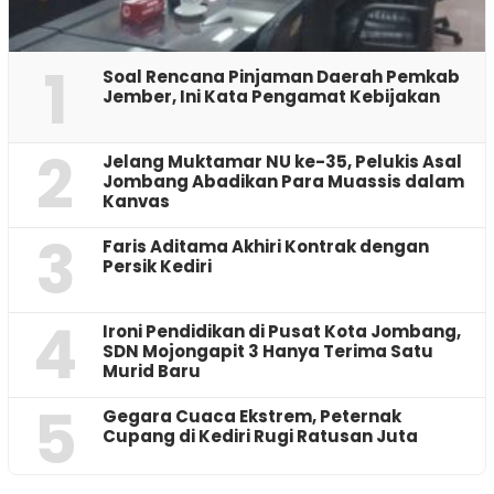
1
‎Soal Rencana Pinjaman Daerah Pemkab
Jember, Ini Kata Pengamat Kebijakan ‎
2
Jelang Muktamar NU ke-35, Pelukis Asal
Jombang Abadikan Para Muassis dalam
Kanvas
3
Faris Aditama Akhiri Kontrak dengan
Persik Kediri
4
Ironi Pendidikan di Pusat Kota Jombang,
SDN Mojongapit 3 Hanya Terima Satu
Murid Baru
5
‎Gegara Cuaca Ekstrem, Peternak
Cupang di Kediri Rugi Ratusan Juta