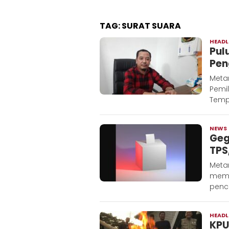
TAG:
SURAT SUARA
HEADL
Pul
Pen
Meta
Pemi
Temp
NEWS
Geg
TPS
Meta
memp
penc
HEADL
KPU