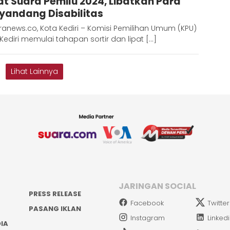
at Suara Pemilu 2024, Libatkan Para
yandang Disabilitas
anews.co, Kota Kediri – Komisi Pemilihan Umum (KPU)
Kediri memulai tahapan sortir dan lipat […]
Lihat Lainnya
JARINGAN SOCIAL
PRESS RELEASE
Facebook
Twitter
PASANG IKLAN
Instagram
Linked
IA