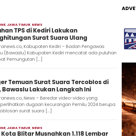
ADVE
INE
,
JAWA TIMUR
,
NEWS
Moch
uhan TPS di Kediri Lakukan
Hadi
ghitungan Surat Suara Ulang
ranews.co, Kabupaten Kediri – Badan Pengawas
lu (Bawaslu) Kabupaten Kediri mencatat ada puluhan
at Pemungutan […]
Adinda
er Temuan Surat Suara Tercoblos di
D
, Bawaslu Lakukan Langkah Ini
ranews.co, News – Beredar video-video yang
erlihatkan dugaan kecurangan Pemilu 2024 berupa
oblosan surat suara […]
INE
,
JAWA TIMUR
,
NEWS
Moch
 Kota Blitar Musnahkan 1.118 Lembar
Hadi