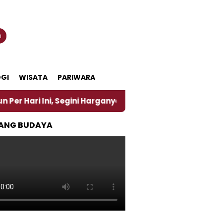
n
GI
WISATA
PARIWARA
i, Segini Harganya
‎Nasirun Maestro Lukis Pemadu
ANG BUDAYA