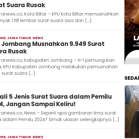
at Suara Rusak
anews.co, Kota Blitar – KPU Kota Blitar memusnahkan
yak 1.118 lembar surat suara sisa dan […]
INE
,
JAWA TIMUR
,
NEWS
Moch
 Jombang Musnahkan 9.949 Surat
Hadi
ra Rusak
ranews.co, Kabupaten Jombang – H-1 pemungutan
a, KPU Kabupaten Jombang melakukan pemusnahan
 surat suara […]
SEDA
Adinda
ali 5 Jenis Surat Suara dalam Pemilu
D
4, Jangan Sampai Keliru!
ranews.co, News – Seperti apa gambaran lima surat
a dalam Pemilu 2024? Simak ulasan selengkapnya […]
INE
,
JAWA TIMUR
,
NEWS
Moch