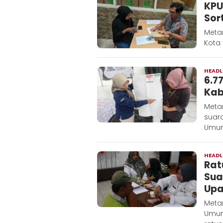
KPU
Sor
Metar
Kota
HEADL
6.7
Kab
Metar
suara
Umum
HEADL
Rat
Sua
Up
Meta
Umum