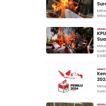
Sur
Metar
seban
HEADL
KPU
Sua
Meta
suar
9.949
NEWS
Ken
202
Meta
suar
HEADL