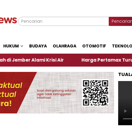
Pencaria
HUKUM
BUDAYA
OLAHRAGA
OTOMOTIF
TEKNOLO
Alami Krisi Air
Harga Pertamax Turun Per Hari In
TUAL