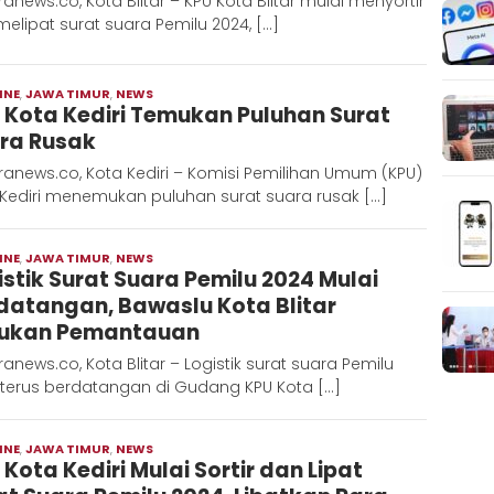
anews.co, Kota Blitar – KPU Kota Blitar mulai menyortir
elipat surat suara Pemilu 2024, […]
INE
,
JAWA TIMUR
,
NEWS
Moch
 Kota Kediri Temukan Puluhan Surat
Hadi
ra Rusak
anews.co, Kota Kediri – Komisi Pemilihan Umum (KPU)
 Kediri menemukan puluhan surat suara rusak […]
INE
,
JAWA TIMUR
,
NEWS
Moch
istik Surat Suara Pemilu 2024 Mulai
Hadi
datangan, Bawaslu Kota Blitar
ukan Pemantauan
anews.co, Kota Blitar – Logistik surat suara Pemilu
 terus berdatangan di Gudang KPU Kota […]
INE
,
JAWA TIMUR
,
NEWS
Moch
 Kota Kediri Mulai Sortir dan Lipat
Hadi