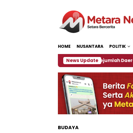
Loncat
ke
konten
HOME
NUSANTARA
POLITIK
kan ‎
Dampak El Nino, Sejumlah Daerah di Jember 
News Update
BUDAYA