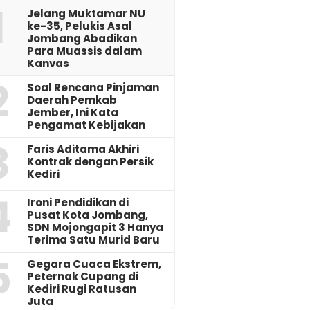
1
Jelang Muktamar NU
ke-35, Pelukis Asal
Jombang Abadikan
Para Muassis dalam
Kanvas
2
‎Soal Rencana Pinjaman
Daerah Pemkab
Jember, Ini Kata
Pengamat Kebijakan ‎
3
Faris Aditama Akhiri
Kontrak dengan Persik
Kediri
4
Ironi Pendidikan di
Pusat Kota Jombang,
SDN Mojongapit 3 Hanya
Terima Satu Murid Baru
5
‎Gegara Cuaca Ekstrem,
Peternak Cupang di
Kediri Rugi Ratusan
Juta