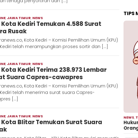
an tenaga penyortiran dan […]
TIPS
INE
,
JAWA TIMUR
,
NEWS
Moch
 Kota Kediri Temukan 4.588 Surat
Hadi
ra Rusak
anews.co, Kota Kediri – Komisi Pemilihan Umum (KPU)
Kediri telah merampungkan proses sortir dan […]
INE
,
JAWA TIMUR
,
NEWS
Moch
 Kota Kediri Terima 238.973 Lembar
Hadi
at Suara Capres-cawapres
anews.co, Kota Kediri – Komisi Pemilihan Umum (KPU)
Kediri telah menerima surat suara Capres-
pres […]
INE
,
JAWA TIMUR
,
NEWS
Moch
NEWS
,
T
 Kota Blitar Temukan Surat Suara
Hadi
Hukum
Oran
ak