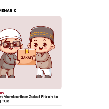
 MENARIK
IPS
 Memberikan Zakat Fitrah ke
g Tua