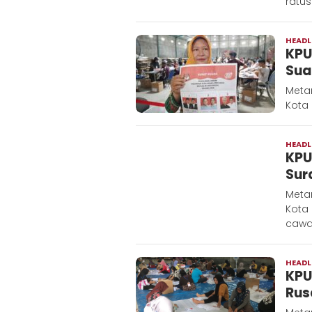
ratus
HEADL
KPU
Sua
Metar
Kota 
HEADL
KPU
Sur
Metar
Kota 
cawa
HEADL
KPU
Rus