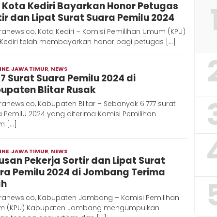
 Kota Kediri Bayarkan Honor Petugas
Hadi
tir dan Lipat Surat Suara Pemilu 2024
anews.co, Kota Kediri – Komisi Pemilihan Umum (KPU)
 Kediri telah membayarkan honor bagi petugas […]
INE
,
JAWA TIMUR
,
NEWS
Moch
77 Surat Suara Pemilu 2024 di
Hadi
upaten Blitar Rusak
anews.co, Kabupaten Blitar – Sebanyak 6.777 surat
 Pemilu 2024 yang diterima Komisi Pemilihan
 […]
INE
,
JAWA TIMUR
,
NEWS
Moch
usan Pekerja Sortir dan Lipat Surat
Hadi
ra Pemilu 2024 di Jombang Terima
ah
ranews.co, Kabupaten Jombang – Komisi Pemilihan
 (KPU) Kabupaten Jombang mengumpulkan