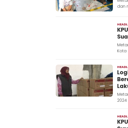
Metar
dan m
HEADL
KPU
Sua
Metar
Kota
HEADL
Log
Ber
Lak
Metar
2024
HEADL
KPU