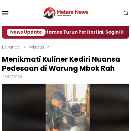
Loncat
ke
Menu
konten
Mobile
Harga Pertamax Turun Per Hari Ini, Segini Harganya
News Update
Beranda
Wisata
Menikmati Kuliner Kediri Nuansa
Pedesaan di Warung Mbok Rah
22/12/2023