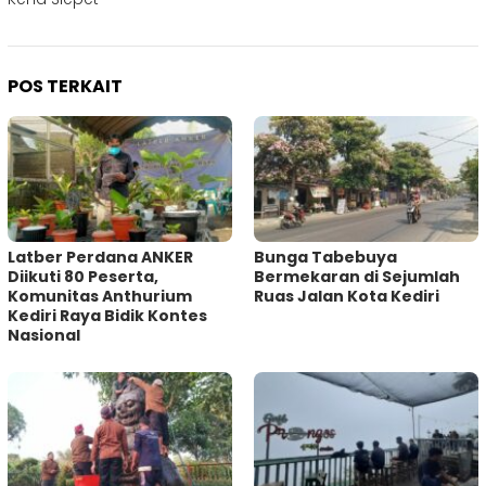
POS TERKAIT
‎Latber Perdana ANKER
Bunga Tabebuya
Diikuti 80 Peserta,
Bermekaran di Sejumlah
Komunitas Anthurium
Ruas Jalan Kota Kediri
Kediri Raya Bidik Kontes
Nasional