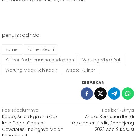
penulis : adinda
kuliner
Kuliner Kediri
Kuliner Kediri nuansa pedesaan
Warung Mbok Rah
Warung Mbok Rah Kediri
wisata kuliner
SEBARKAN
Navigasi
Pos sebelumnya
Pos berikutnya
Kocak, Anies Ngajarin Cak
Angka Kematian Ibu di
pos
Imin Debat Capres-
Kabupaten Kediri, Sepanjang
Cawapres Endingnya Malah
2023 Ada 9 Kasus!
Kena Slepet