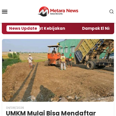
Loncat
ke
Menu
konten
Mobile
ta Pengamat Kebijakan ‎
News Update
Dampak El Nino, Sejumla
04/08/2026
UMKM Mulai Bisa Mendaftar