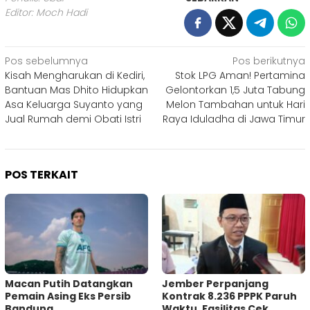
Editor: Moch Hadi
Navigasi
Pos sebelumnya
Pos berikutnya
Kisah Mengharukan di Kediri,
Stok LPG Aman! Pertamina
pos
Bantuan Mas Dhito Hidupkan
Gelontorkan 1,5 Juta Tabung
Asa Keluarga Suyanto yang
Melon Tambahan untuk Hari
Jual Rumah demi Obati Istri
Raya Iduladha di Jawa Timur
POS TERKAIT
Macan Putih Datangkan
Jember Perpanjang
Pemain Asing Eks Persib
Kontrak 8.236 PPPK Paruh
Bandung
Waktu, Fasilitas Cek