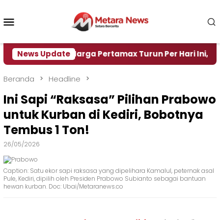
Loncat
ke
Menu
konten
Mobile
r
News Update
Harga Pertamax Turun Per Hari Ini, Segini Harg
Beranda
Headline
Ini Sapi “Raksasa” Pilihan Prabowo
untuk Kurban di Kediri, Bobotnya
Tembus 1 Ton!
26/05/2026
Caption: Satu ekor sapi raksasa yang dipelihara Kamalul, peternak asal
Pule, Kediri, dipilih oleh Presiden Prabowo Subianto sebagai bantuan
hewan kurban. Doc: Ubai/Metaranews.co