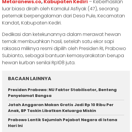
Metaranews.co
,
Kabupaten Kediri
– Keberhasilan
luar biasa diraih oleh Kamalul Asfiyak (47), seorang
peternak berpengalaman dari Desa Pule, Kecamatan
Kandat, Kabupaten Kediri.
Dedikasi dan ketekunannya dalam merawat hewan
ternak membuahkan hasil, setelah satu ekor sapi
raksasa miliknya resmi dipilih oleh Presiden RI, Prabowo
Subianto, sebagai bantuan kemasyarakatan berupa
hewan kurban senilai Rp108 juta.
BACAAN LAINNYA
‎Presiden Prabowo: NU Faktor Stabilisator, Benteng
Penyelamat Bangsa
Jatah Anggaran Makan Gratis Jadi Rp 10 Ribu Per
Anak, BP Taskin Libatkan Keluarga Miskin
Prabowo Lantik Sejumlah Pejabat Negara di Istana
Hari Ini