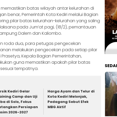
memastikan batas wilayah antar kelurahan di
an benar, Pemerintah Kota Kediri melalui Bagian
ing pilar batas kelurahan-kelurahan yang saling
rlaksana pada Jum’at pagi, (18/2), pemantauan
n Kampung Dalem dan Kaliombo.
n roda dua, para petugas pengecekan
alanan melakukan pengecekan pada setiap pilar
i Prasetya, Kepala Bagian Pemerintahan,
dilakukan guna memastikan apakah pilar batas
SEDA
 sesuai tempatnya.
rsik Kediri Gelar
Harga Ayam dan Telur di
aining Camp dan Uji
Kota Kediri Melonjak,
ba di Solo, Fokus
Pedagang Sebut Efek
tangkan Persiapan
MBG Aktif
sim 2026-2027