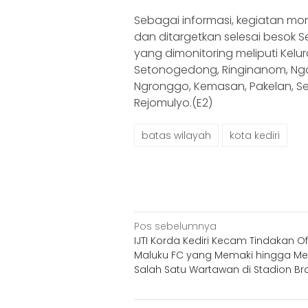
Sebagai informasi, kegiatan monit
dan ditargetkan selesai besok S
yang dimonitoring meliputi Kel
Setonogedong, Ringinanom, Ngad
Ngronggo, Kemasan, Pakelan, S
Rejomulyo.(E2)
batas wilayah
kota kediri
Navigasi
Pos sebelumnya
IJTI Korda Kediri Kecam Tindakan Off
pos
Maluku FC yang Memaki hingga M
Salah Satu Wartawan di Stadion Br