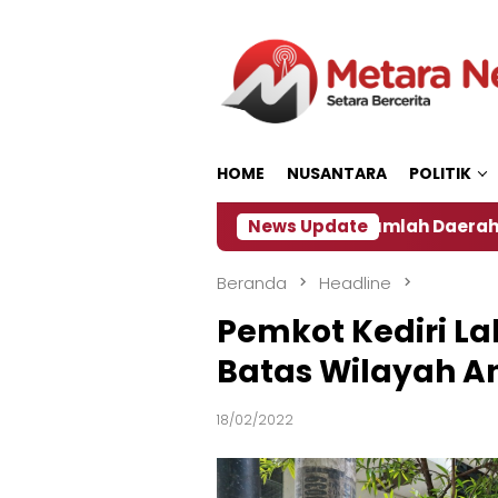
Loncat
ke
konten
HOME
NUSANTARA
POLITIK
Dampak El Nino, Sejumlah Daerah di Jember Alami 
News Update
Beranda
Headline
Pemkot Kediri La
Batas Wilayah A
18/02/2022