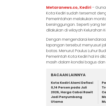
Metaranews.co, Kediri
– Guna 
Kota Kediri sudah tersemat deng
Pemerintahan melakukan monitor
bersinggungan. Seperti yang te
dilakukan di wilayah Keluraha
Dengan mengendarai kendaraa
lapangan tersebut menyusuri j
batas. Menurut Paulus Luhur Bud
Pemerintah Kota Kediri hal ini 
masih dalam kondisi bagus dan
BACAAN LAINNYA
Kota Kediri Alami Deflasi
Pe
0,14 Persen pada Juli
Tr
2026, Harga Cabai Rawit
Co
Jadi Penyumbang
Ma
Utama
Mu