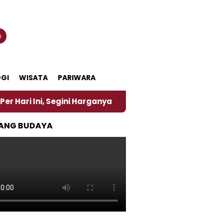
n
GI
WISATA
PARIWARA
gini Harganya
‎Nasirun Maestro Lukis Pemadu Tradi
ANG BUDAYA