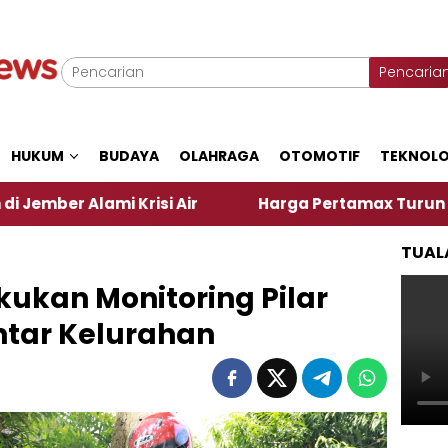
Pencaria
HUKUM
BUDAYA
OLAHRAGA
OTOMOTIF
TEKNOLO
Krisi Air
Harga Pertamax Turun Per Hari Ini, Se
TUAL
kukan Monitoring Pilar
ntar Kelurahan