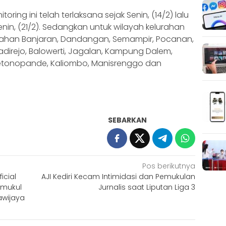
oring ini telah terlaksana sejak Senin, (14/2) lalu
enin, (21/2). Sedangkan untuk wilayah kelurahan
urahan Banjaran, Dandangan, Semampir, Pocanan,
irejo, Balowerti, Jagalan, Kampung Dalem,
etonopande, Kaliombo, Manisrenggo dan
SEBARKAN
Pos berikutnya
icial
AJI Kediri Kecam Intimidasi dan Pemukulan
emukul
Jurnalis saat Liputan Liga 3
awijaya