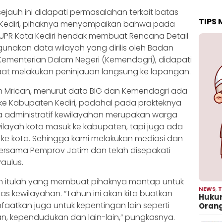
ejauh ini didapati permasalahan terkait batas
TIPS
a Kediri, pihaknya menyampaikan bahwa pada
UPR Kota Kediri hendak membuat Rencana Detail
nakan data wilayah yang dirilis oleh Badan
 Kementerian Dalam Negeri (Kemendagri), didapati
aat melakukan peninjauan langsung ke lapangan.
han Mrican, menurut data BIG dan Kemendagri ada
 ke Kabupaten Kediri, padahal pada prakteknya
a administratif kewilayahan merupakan warga
wilayah kota masuk ke kabupaten, tapi juga ada
ke kota. Sehingga kami melakukan mediasi dan
ersama Pemprov Jatim dan telah disepakati
Paulus.
m itulah yang membuat pihaknya mantap untuk
NEWS
,
T
 kewilayahan. “Tahun ini akan kita buatkan
Hukum
faatkan juga untuk kepentingan lain seperti
Oran
, kependudukan dan lain-lain,” pungkasnya.