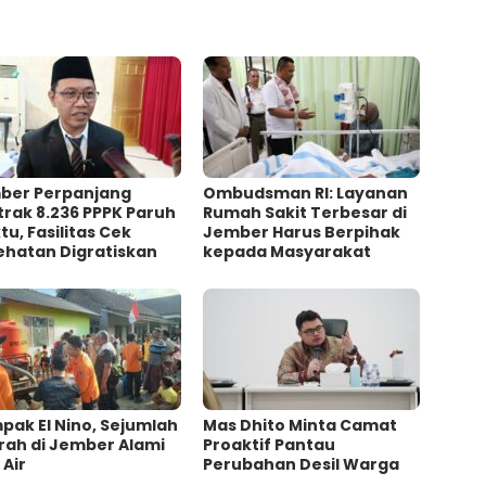
ber Perpanjang
Ombudsman RI: Layanan
rak 8.236 PPPK Paruh
Rumah Sakit Terbesar di
u, Fasilitas Cek
Jember Harus Berpihak
ehatan Digratiskan
kepada Masyarakat
ak El Nino, Sejumlah
Mas Dhito Minta Camat
rah di Jember Alami
Proaktif Pantau
 Air
Perubahan Desil Warga