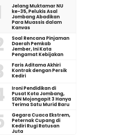
1
Jelang Muktamar NU
ke-35, Pelukis Asal
Jombang Abadikan
Para Muassis dalam
Kanvas
2
‎Soal Rencana Pinjaman
Daerah Pemkab
Jember, Ini Kata
Pengamat Kebijakan ‎
3
Faris Aditama Akhiri
Kontrak dengan Persik
Kediri
4
Ironi Pendidikan di
Pusat Kota Jombang,
SDN Mojongapit 3 Hanya
Terima Satu Murid Baru
5
‎Gegara Cuaca Ekstrem,
Peternak Cupang di
Kediri Rugi Ratusan
Juta