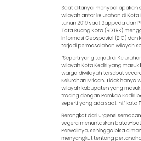
Saat ditanyai menyoal apakah s
wilayah antar kelurahan di Kot
tahun 2019 saat Bappeda dan P
Tata Ruang Kota (RDTRK) menggu
Informasi Geospasial (BIG) dan
terjadi permasalahan wilayah s
“Seperti yang terjadi di Kelura
wilayah Kota Kediri yang masuk
warga diwilayah tersebut secar
Kelurahan Mrican. Tidak hanya 
wilayah kabupaten yang masuk 
tracing dengan Pemkab Kediri b
seperti yang ada saat ini,” kata 
Berangkat dari urgensi semaca
segera menuntaskan batas-batas
Perwalinya, sehingga bisa diman
menyangkut tentang pertanahan