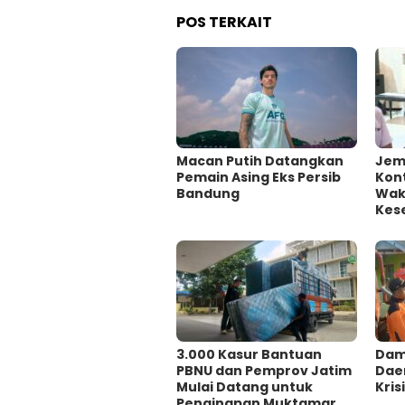
POS TERKAIT
Macan Putih Datangkan
Jem
Pemain Asing Eks Persib
Kont
Bandung
Wakt
Kes
3.000 Kasur Bantuan
Damp
PBNU dan Pemprov Jatim
Dae
Mulai Datang untuk
Krisi
Penginapan Muktamar