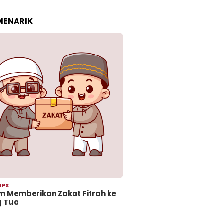
 MENARIK
IPS
 Memberikan Zakat Fitrah ke
g Tua