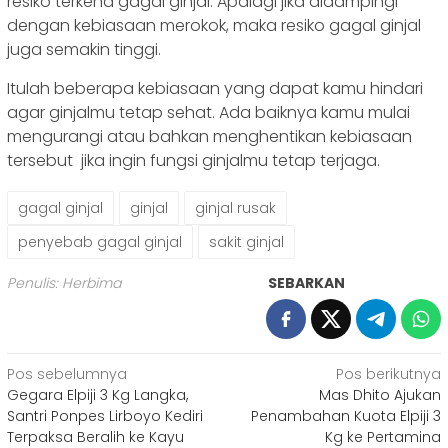
resiko terkena gagal ginjal. Apalagi jika didampingi
dengan kebiasaan merokok, maka resiko gagal ginjal
juga semakin tinggi.
Itulah beberapa kebiasaan yang dapat kamu hindari
agar ginjalmu tetap sehat. Ada baiknya kamu mulai
mengurangi atau bahkan menghentikan kebiasaan
tersebut jika ingin fungsi ginjalmu tetap terjaga.
gagal ginjal
ginjal
ginjal rusak
penyebab gagal ginjal
sakit ginjal
Penulis: Herbima
SEBARKAN
Navigasi
Pos sebelumnya
Pos berikutnya
Gegara Elpiji 3 Kg Langka,
Mas Dhito Ajukan
pos
Santri Ponpes Lirboyo Kediri
Penambahan Kuota Elpiji 3
Terpaksa Beralih ke Kayu
Kg ke Pertamina