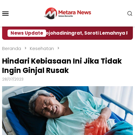
Loncat
ke
Menu
konten
Mobile
saka Djojohadiningrat, Soroti Lemahnya Pengawasan
News Update
Beranda
Kesehatan
Hindari Kebiasaan Ini Jika Tidak
Ingin Ginjal Rusak
28/07/2023