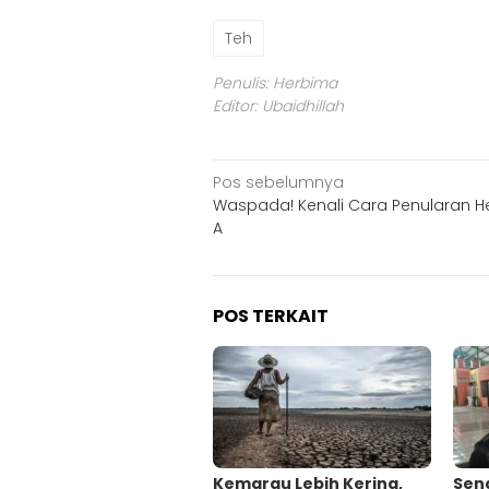
Teh
Penulis: Herbima
Editor: Ubaidhillah
Navigasi
Pos sebelumnya
Waspada! Kenali Cara Penularan He
pos
A
POS TERKAIT
Kemarau Lebih Kering,
Sen