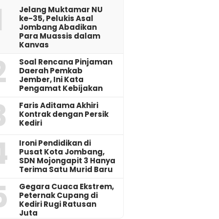
1
Jelang Muktamar NU
ke-35, Pelukis Asal
Jombang Abadikan
Para Muassis dalam
Kanvas
2
‎Soal Rencana Pinjaman
Daerah Pemkab
Jember, Ini Kata
Pengamat Kebijakan ‎
3
Faris Aditama Akhiri
Kontrak dengan Persik
Kediri
4
Ironi Pendidikan di
Pusat Kota Jombang,
SDN Mojongapit 3 Hanya
Terima Satu Murid Baru
5
‎Gegara Cuaca Ekstrem,
Peternak Cupang di
Kediri Rugi Ratusan
Juta