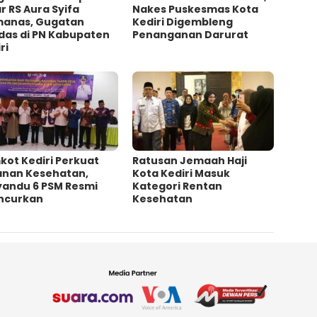
ar RS Aura Syifa
Nakes Puskesmas Kota
anas, Gugatan
Kediri Digembleng
das di PN Kabupaten
Penanganan Darurat
ri
kot Kediri Perkuat
‎Ratusan Jemaah Haji
anan Kesehatan,
Kota Kediri Masuk
yandu 6 PSM Resmi
Kategori Rentan
uncurkan
Kesehatan