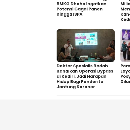
BMKG Dhoho Ingatkan
Mili
Potensi Gagal Panen
Mem
hingga ISPA
Kan
Kedi
Dokter Spesialis Bedah
Pem
Kenalkan Operasi Bypass
Lay
di Kediri, Jadi Harapan
Pos
Hidup Bagi Penderita
Dil
Jantung Koroner