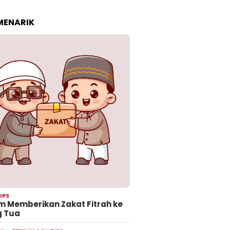
 MENARIK
IPS
 Memberikan Zakat Fitrah ke
g Tua