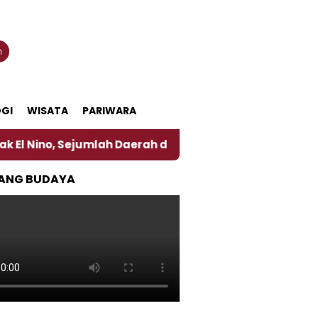
n
GI
WISATA
PARIWARA
jumlah Daerah di Jember Alami Krisi Air
Harga Pe
ANG BUDAYA