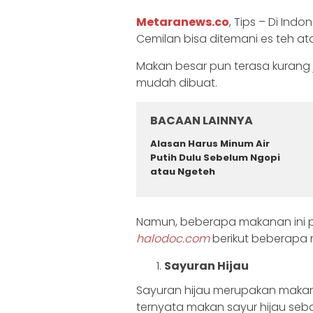
Metaranews.co
, Tips – Di Ind
Cemilan bisa ditemani es teh at
Makan besar pun terasa kurang j
mudah dibuat.
BACAAN LAINNYA
Alasan Harus Minum Air
Putih Dulu Sebelum Ngopi
atau Ngeteh
Namun, beberapa makanan ini per
halodoc.com
berikut beberapa 
Sayuran Hijau
Sayuran hijau merupakan maka
ternyata makan sayur hijau seba