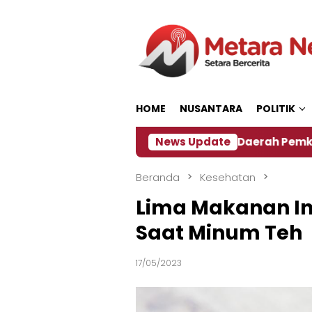
Loncat
ke
konten
HOME
NUSANTARA
POLITIK
‎Soal Rencana Pinjaman Daerah Pemkab Jember, I
News Update
Beranda
Kesehatan
Lima Makanan Ini
Saat Minum Teh
17/05/2023