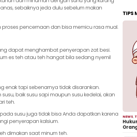
akanan dan minuman dengan suhu yang kurang
panas, sebaiknya jeda dulu sebelum makan
TIPS
 proses pencernaan dan bisa memicu rasa mual.
yang dapat menghambat penyerapan zat besi.
um es teh atau teh hangat bila sedang nyemil
enak tapi sebenarnya tidak disarankan.
su, baik susu sapi maupun susu kedelai, akan
ri teh.
 pada susu juga tidak bisa Anda dapatkan karena
NEWS
,
T
ngi penyerapan kalsium.
Hukum
Oran
leh dimakan saat minum teh.