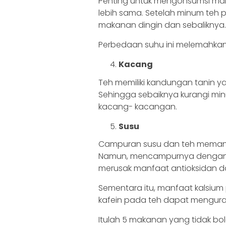
Penting untuk mengonsumsi m
lebih sama. Setelah minum teh 
makanan dingin dan sebaliknya.
Perbedaan suhu ini melemahkan
Kacang
Teh memiliki kandungan tanin 
Sehingga sebaiknya kurangi min
kacang- kacangan.
Susu
Campuran susu dan teh memang 
Namun, mencampurnya dengan su
merusak manfaat antioksidan da
Sementara itu, manfaat kalsium
kafein pada teh dapat mengura
Itulah 5 makanan yang tidak bo