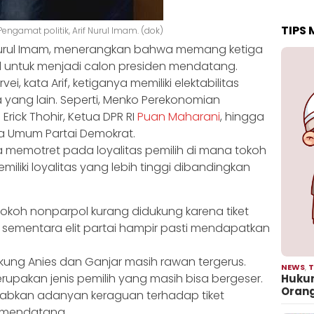
TIPS
Pengamat politik, Arif Nurul Imam. (dok)
f Nurul Imam, menerangkan bahwa memang ketiga
l untuk menjadi calon presiden mendatang.
i, kata Arif, ketiganya memiliki elektabilitas
yang lain. Seperti, Menko Perekonomian
Erick Thohir, Ketua DPR RI
Puan Maharani
, hingga
a Umum Partai Demokrat.
juga memotret pada loyalitas pemilih di mana tokoh
emiliki loyalitas yang lebih tinggi dibandingkan
 tokoh nonparpol kurang didukung karena tiket
 sementara elit partai hampir pasti mendapatkan
dukung Anies dan Ganjar masih rawan tergerus.
NEWS
,
T
pakan jenis pemilih yang masih bisa bergeser.
Hukum
Oran
ebabkan adanyan keraguan terhadap tiket
4 mendatang.