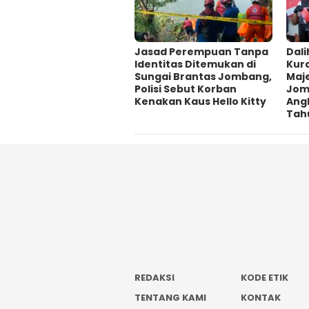
Jasad Perempuan Tanpa
Dali
Identitas Ditemukan di
Kur
Sungai Brantas Jombang,
Maje
Polisi Sebut Korban
Jom
Kenakan Kaus Hello Kitty
Ang
Tah
REDAKSI
KODE ETIK
TENTANG KAMI
KONTAK