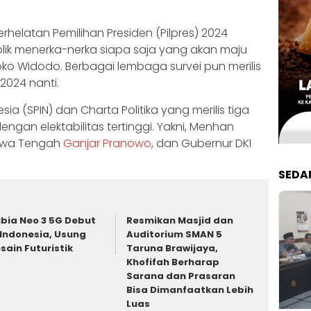
erhelatan Pemilihan Presiden (Pilpres) 2024
k menerka-nerka siapa saja yang akan maju
ko Widodo. Berbagai lembaga survei pun merilis
2024 nanti.
sia (SPIN) dan Charta Politika yang merilis tiga
ngan elektabilitas tertinggi. Yakni, Menhan
Jawa Tengah
Ganjar Pranowo
, dan Gubernur DKI
SEDA
bia Neo 3 5G Debut
Resmikan Masjid dan
 Indonesia, Usung
Auditorium SMAN 5
sain Futuristik
Taruna Brawijaya,
Khofifah Berharap
Sarana dan Prasaran
Bisa Dimanfaatkan Lebih
Luas