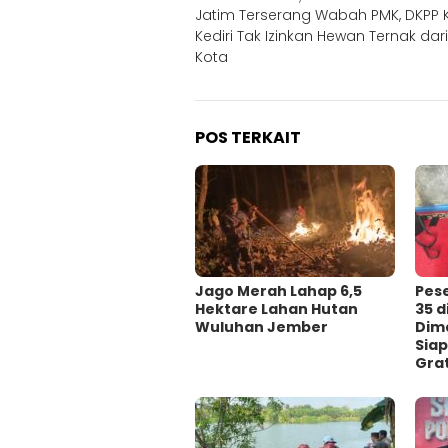
Jatim Terserang Wabah PMK, DKPP 
pos
Kediri Tak Izinkan Hewan Ternak dari
Kota
POS TERKAIT
Jago Merah Lahap 6,5
Pes
Hektare Lahan Hutan
35 
Wuluhan Jember
Dima
Siap
Grat