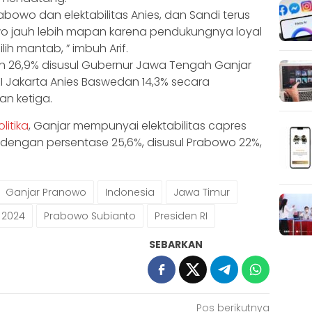
Prabowo dan elektabilitas Anies, dan Sandi terus
owo jauh lebih mapan karena pendukungnya loyal
h mantab, ” imbuh Arif.
h 26,9% disusul Gubernur Jawa Tengah Ganjar
I Jakarta Anies Baswedan 14,3% secara
an ketiga.
litika
, Ganjar mempunyai elektabilitas capres
a dengan persentase 25,6%, disusul Prabowo 22%,
Ganjar Pranowo
Indonesia
Jawa Timur
s 2024
Prabowo Subianto
Presiden RI
SEBARKAN
Pos berikutnya