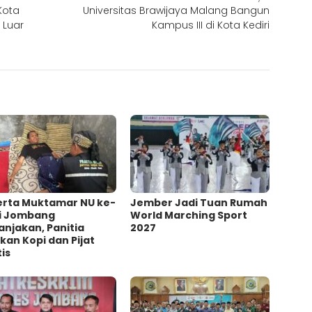
Kota
Universitas Brawijaya Malang Bangun
 Luar
Kampus III di Kota Kediri
erta Muktamar NU ke-
Jember Jadi Tuan Rumah
di Jombang
World Marching Sport
njakan, Panitia
2027
kan Kopi dan Pijat
is