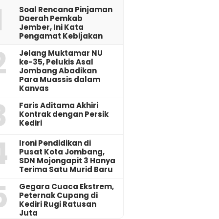
1
‎Soal Rencana Pinjaman
Daerah Pemkab
Jember, Ini Kata
Pengamat Kebijakan ‎
2
Jelang Muktamar NU
ke-35, Pelukis Asal
Jombang Abadikan
Para Muassis dalam
Kanvas
3
Faris Aditama Akhiri
Kontrak dengan Persik
Kediri
4
Ironi Pendidikan di
Pusat Kota Jombang,
SDN Mojongapit 3 Hanya
Terima Satu Murid Baru
5
‎Gegara Cuaca Ekstrem,
Peternak Cupang di
Kediri Rugi Ratusan
Juta