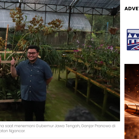
ADVE
ana saat menemani Gubernur Jawa Tengah, Ganjar Pranowo di
tan Ngancar.