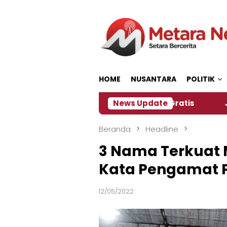
Loncat
ke
konten
HOME
NUSANTARA
POLITIK
a Siapkan Kopi dan Pijat Gratis
News Update
Jember Jadi Tu
Beranda
Headline
3 Nama Terkuat M
Kata Pengamat P
12/05/2022