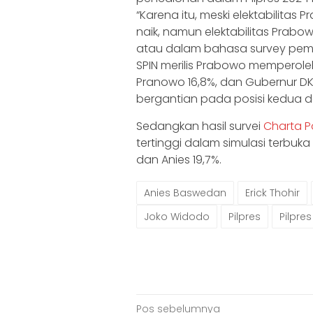
“Karena itu, meski elektabilitas 
naik, namun elektabilitas Prab
atau dalam bahasa survey pemili
SPIN merilis Prabowo memperole
Pranowo 16,8%, dan Gubernur DK
bergantian pada posisi kedua d
Sedangkan hasil survei
Charta Po
tertinggi dalam simulasi terbuk
dan Anies 19,7%.
Anies Baswedan
Erick Thohir
Joko Widodo
Pilpres
Pilpre
Navigasi
Pos sebelumnya