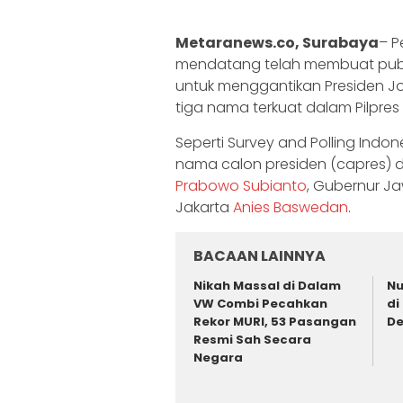
Metaranews.co, Surabaya
– P
mendatang telah membuat publi
untuk menggantikan Presiden Jo
tiga nama terkuat dalam Pilpres 
Seperti Survey and Polling Indone
nama calon presiden (capres) de
Prabowo Subianto
, Gubernur 
Jakarta
Anies Baswedan
.
BACAAN LAINNYA
‎Nikah Massal di Dalam
Nu
VW Combi Pecahkan
di
Rekor MURI, 53 Pasangan
De
Resmi Sah Secara
Negara ‎