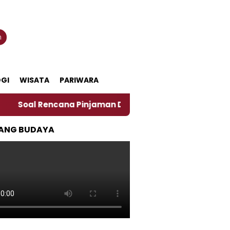
n
GI
WISATA
PARIWARA
cana Pinjaman Daerah Pemkab Jember, Ini Kata Pengama
ANG BUDAYA