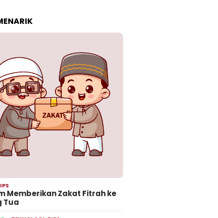
 MENARIK
IPS
 Memberikan Zakat Fitrah ke
g Tua