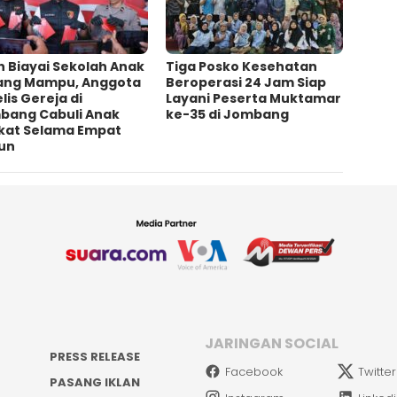
h Biayai Sekolah Anak
Tiga Posko Kesehatan
ang Mampu, Anggota
Beroperasi 24 Jam Siap
lis Gereja di
Layani Peserta Muktamar
bang Cabuli Anak
ke-35 di Jombang
kat Selama Empat
un
JARINGAN SOCIAL
PRESS RELEASE
Facebook
Twitter
PASANG IKLAN