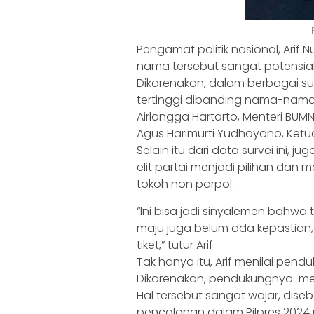
Pengamat politik nasional, Ari
nama tersebut sangat potensia
Dikarenakan, dalam berbagai surve
tertinggi dibanding nama-nama 
Airlangga Hartarto, Menteri BUMN 
Agus Harimurti Yudhoyono, Ketu
Selain itu dari data survei ini, 
elit partai menjadi pilihan dan m
tokoh non parpol.
“Ini bisa jadi sinyalemen bahwa
maju juga belum ada kepastian,
tiket,” tutur Arif.
Tak hanya itu, Arif menilai pen
Dikarenakan, pendukungnya meru
Hal tersebut sangat wajar, dis
pencalonan dalam Pilpres 202