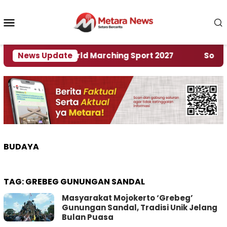
Loncat
ke
Menu
konten
Mobile
an Rumah World Marching Sport 2027
News Update
‎Soal Ren
BUDAYA
TAG:
GREBEG GUNUNGAN SANDAL
Masyarakat Mojokerto ‘Grebeg’
Gunungan Sandal, Tradisi Unik Jelang
Bulan Puasa