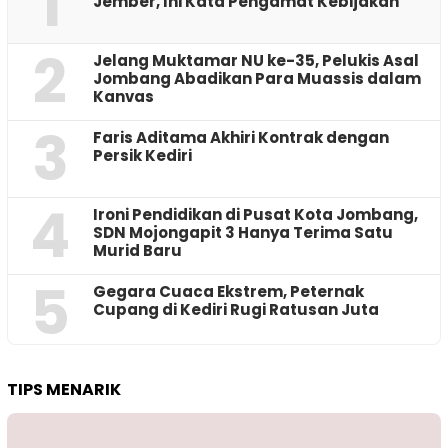
1
Jember, Ini Kata Pengamat Kebijakan ‎
2
Jelang Muktamar NU ke-35, Pelukis Asal
Jombang Abadikan Para Muassis dalam
Kanvas
3
Faris Aditama Akhiri Kontrak dengan
Persik Kediri
4
Ironi Pendidikan di Pusat Kota Jombang,
SDN Mojongapit 3 Hanya Terima Satu
Murid Baru
5
‎Gegara Cuaca Ekstrem, Peternak
Cupang di Kediri Rugi Ratusan Juta
TIPS MENARIK