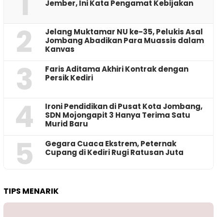
1
Jember, Ini Kata Pengamat Kebijakan ‎
2
Jelang Muktamar NU ke-35, Pelukis Asal
Jombang Abadikan Para Muassis dalam
Kanvas
3
Faris Aditama Akhiri Kontrak dengan
Persik Kediri
4
Ironi Pendidikan di Pusat Kota Jombang,
SDN Mojongapit 3 Hanya Terima Satu
Murid Baru
5
‎Gegara Cuaca Ekstrem, Peternak
Cupang di Kediri Rugi Ratusan Juta
TIPS MENARIK