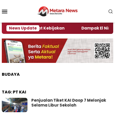
Loncat
ke
Menu
konten
Mobile
Kata Pengamat Kebijakan ‎
News Update
Dampak El Nino, Sejum
BUDAYA
TAG:
PT KAI
Penjualan Tiket KAI Daop 7 Melonjak
Selama Libur Sekolah