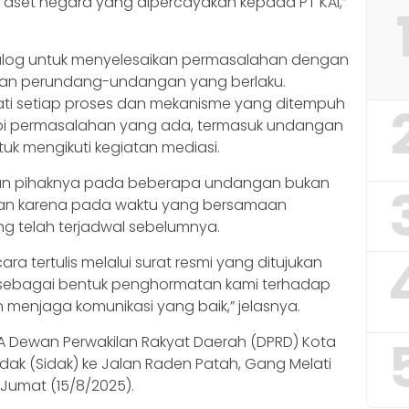
set negara yang dipercayakan kepada PT KAI,”
alog untuk menyelesaikan permasalahan dengan
ran perundang-undangan yang berlaku.
i setiap proses dan mekanisme yang ditempuh
api permasalahan yang ada, termasuk undangan
ntuk mengikuti kegiatan mediasi.
ran pihaknya pada beberapa undangan bukan
nkan karena pada waktu yang bersamaan
g telah terjadwal sebelumnya.
ara tertulis melalui surat resmi yang ditujukan
, sebagai bentuk penghormatan kami terhadap
 menjaga komunikasi yang baik,” jelasnya.
 A Dewan Perwakilan Rakyat Daerah (DPRD) Kota
dak (Sidak) ke Jalan Raden Patah, Gang Melati
 Jumat (15/8/2025).