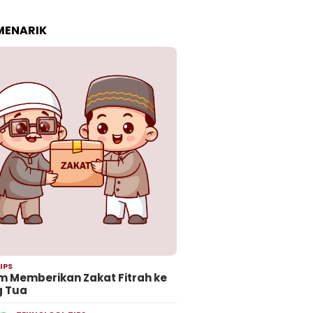
 MENARIK
IPS
 Memberikan Zakat Fitrah ke
g Tua