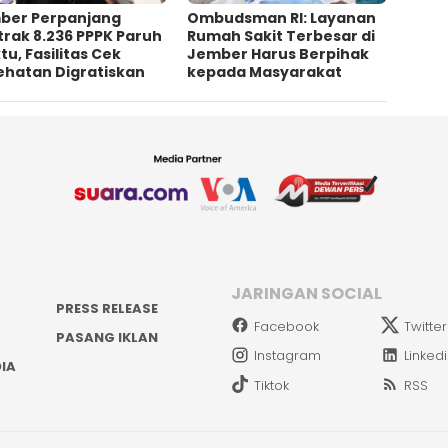
ber Perpanjang
Ombudsman RI: Layanan
rak 8.236 PPPK Paruh
Rumah Sakit Terbesar di
u, Fasilitas Cek
Jember Harus Berpihak
ehatan Digratiskan
kepada Masyarakat
JARINGAN SOCIAL
PRESS RELEASE
Facebook
Twitter
PASANG IKLAN
Instagram
Linked
IA
Tiktok
RSS