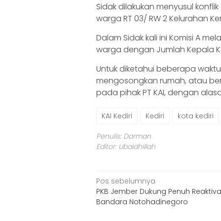
Sidak dilakukan menyusul konflik
warga RT 03/ RW 2 Kelurahan Kem
Dalam Sidak kali ini Komisi A me
warga dengan Jumlah Kepala Ke
Untuk diketahui beberapa waktu l
mengosongkan rumah, atau ber
pada pihak PT KAI, dengan alasan
KAI Kediri
Kediri
kota kediri
Penulis: Darman
Editor: Ubaidhillah
Navigasi
Pos sebelumnya
PKB Jember Dukung Penuh Reaktiva
pos
Bandara Notohadinegoro