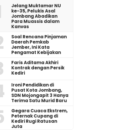
1
Jelang Muktamar NU
ke-35, Pelukis Asal
Jombang Abadikan
Para Muassis dalam
Kanvas
2
‎Soal Rencana Pinjaman
Daerah Pemkab
Jember, Ini Kata
Pengamat Kebijakan ‎
3
Faris Aditama Akhiri
Kontrak dengan Persik
Kediri
4
Ironi Pendidikan di
Pusat Kota Jombang,
SDN Mojongapit 3 Hanya
Terima Satu Murid Baru
5
‎Gegara Cuaca Ekstrem,
Peternak Cupang di
Kediri Rugi Ratusan
Juta