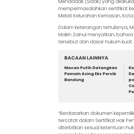
Mendadak (Sidak) yang dilakukan
mempermasalahkan sertifikat ke
Melati Kelurahan Kemasan, Kota K
Dalam keterangan tertulisnya, 
Makin Zainul menyatkan, bahwa p
tersebut dan dasar hukum kuat.
BACAAN LAINNYA
Macan Putih Datangkan
Ko
Pemain Asing Eks Persib
De
Bandung
pa
Ca
P
“Berdasarkan dokumen kepemilik
tercatat dalam Sertifikat Hak Pe
diterbitkan sesuai ketentuan 