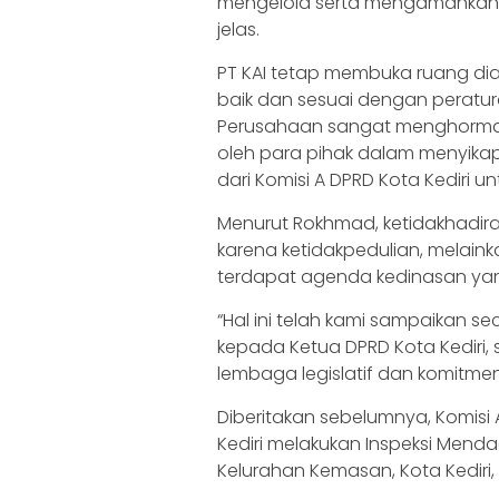
mengelola serta mengamankan a
jelas.
PT KAI tetap membuka ruang di
baik dan sesuai dengan peratu
Perusahaan sangat menghormat
oleh para pihak dalam menyik
dari Komisi A DPRD Kota Kediri u
Menurut Rokhmad, ketidakhadi
karena ketidakpedulian, melai
terdapat agenda kedinasan yan
“Hal ini telah kami sampaikan sec
kepada Ketua DPRD Kota Kediri
lembaga legislatif dan komitmen
Diberitakan sebelumnya, Komisi
Kediri melakukan Inspeksi Menda
Kelurahan Kemasan, Kota Kediri,