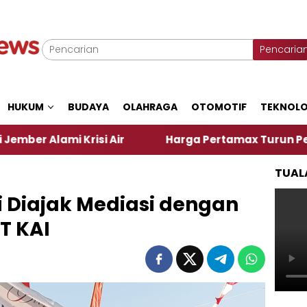
Pencaria
HUKUM
BUDAYA
OLAHRAGA
OTOMOTIF
TEKNOLO
risi Air
Harga Pertamax Turun Per Hari Ini, Segi
TUAL
i Diajak Mediasi dengan
T KAI