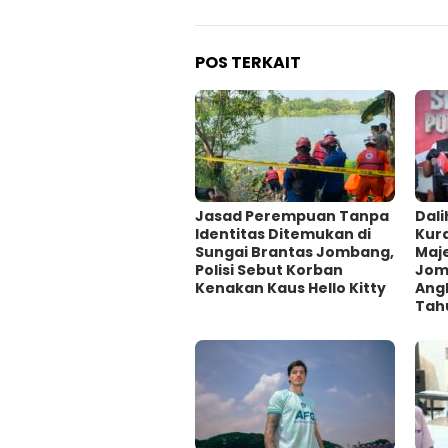
POS TERKAIT
Jasad Perempuan Tanpa
Dali
Identitas Ditemukan di
Kur
Sungai Brantas Jombang,
Maje
Polisi Sebut Korban
Jom
Kenakan Kaus Hello Kitty
Ang
Tah