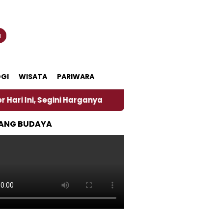
n
GI
WISATA
PARIWARA
ni Harganya
‎Nasirun Maestro Lukis Pemadu Tradis
ANG BUDAYA