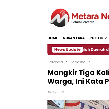
Loncat
ke
konten
HOME
NUSANTARA
POLITIK
Dampak El Nino, Sejumlah Daerah di Jember Alami K
News Update
Beranda
Headline
Mangkir Tiga Kal
Warga, Ini Kata P
16/08/2025