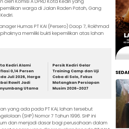
 oleh Komisi A DPRD Kota Kediri yang
pemilikan warga di Jalan Raden Patah, Gang
ediri.
Manager Humas PT KAI (Persero) Daop 7, Rokhmad
ihaknya memiliki bukti kepemilikan atas lahan
ta Kediri Alami
Persik Kediri Gelar
flasi 0,14 Persen
Training Camp dan Uji
SEDA
da Juli 2026, Harga
Coba di Solo, Fokus
bai Rawit Jadi
Matangkan Persiapan
enyumbang Utama
Musim 2026-2027
an yang ada pada PT KAI, lahan tersebut
ngelolaan (SHP) Nomor 7 Tahun 1996. SHP ini
hukum dan menjadi dasar bagi perusahaan dalam