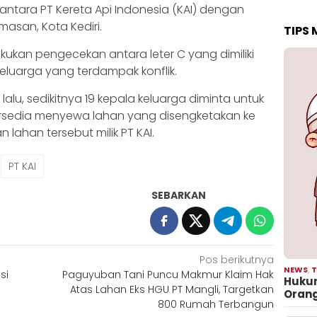
 antara PT Kereta Api Indonesia (KAI) dengan
asan, Kota Kediri.
TIPS
lakukan pengecekan antara leter C yang dimiliki
luarga yang terdampak konflik.
alu, sedikitnya 19 kepala keluarga diminta untuk
sedia menyewa lahan yang disengketakan ke
 lahan tersebut milik PT KAI.
PT KAI
SEBARKAN
Pos berikutnya
NEWS
,
T
si
Paguyuban Tani Puncu Makmur Klaim Hak
Hukum
Atas Lahan Eks HGU PT Mangli, Targetkan
Oran
800 Rumah Terbangun