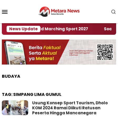
Loncat
ke
Menu
konten
Mobile
n Rumah World Marching Sport 2027
News Update
‎Soal Renca
BUDAYA
TAG:
SIMPANG LIMA GUMUL
Usung Konsep Sport Tourism, Dholo
KOM 2024 Ramai Diikuti Ratusan
Peserta Hingga Mancanegara