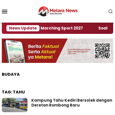
Loncat
ke
Menu
konten
Mobile
Rumah World Marching Sport 2027
News Update
‎Soal Rencana
BUDAYA
TAG:
TAHU
Kampung Tahu Kediri Bersolek dengan
Deretan Rombong Baru