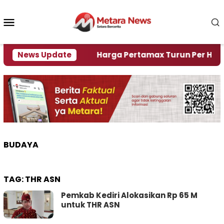
Loncat
ke
Menu
konten
Mobile
i Krisi Air
News Update
Harga Pertamax Turun Per Hari Ini, 
BUDAYA
TAG:
THR ASN
Pemkab Kediri Alokasikan Rp 65 M
untuk THR ASN