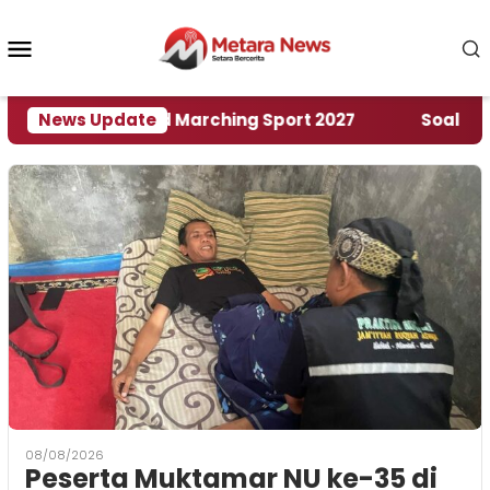
Loncat
ke
Menu
konten
Mobile
umah World Marching Sport 2027
News Update
‎Soal Rencana 
08/08/2026
Peserta Muktamar NU ke-35 di