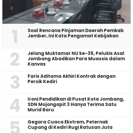
1
‎Soal Rencana Pinjaman Daerah Pemkab
Jember, Ini Kata Pengamat Kebijakan ‎
2
Jelang Muktamar NU ke-35, Pelukis Asal
Jombang Abadikan Para Muassis dalam
Kanvas
3
Faris Aditama Akhiri Kontrak dengan
Persik Kediri
4
Ironi Pendidikan di Pusat Kota Jombang,
SDN Mojongapit 3 Hanya Terima Satu
Murid Baru
5
‎Gegara Cuaca Ekstrem, Peternak
Cupang di Kediri Rugi Ratusan Juta